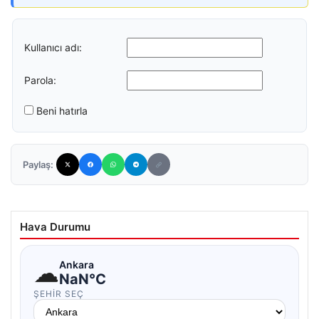
Kullanıcı adı:
Parola:
Beni hatırla
Paylaş:
Hava Durumu
☁
Ankara
NaN°C
ŞEHIR SEÇ