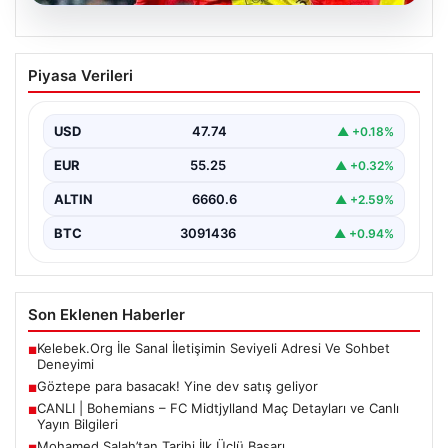
07.08.2026
Göztepe para basacak! Yine dev satış
Piyasa Verileri
geliyor
USD
47.74
▲ +0.18%
EUR
55.25
▲ +0.32%
ALTIN
6660.6
▲ +2.59%
BTC
3091436
▲ +0.94%
Son Eklenen Haberler
Kelebek.Org İle Sanal İletişimin Seviyeli Adresi Ve Sohbet
■
Deneyimi
Göztepe para basacak! Yine dev satış geliyor
■
CANLI | Bohemians – FC Midtjylland Maç Detayları ve Canlı
■
Yayın Bilgileri
Mohamed Salah’tan Tarihi İlk Üçlü Başarı