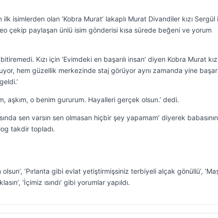
lk isimlerden olan ‘Kobra Murat’ lakaplı Murat Divandiler kızı Sergül i
ideo çekip paylaşan ünlü isim gönderisi kısa sürede beğeni ve yorum
bitiremedi. Kızı için ‘Evimdeki en başarılı insan’ diyen Kobra Murat kı
kuyor, hem güzellik merkezinde staj görüyor aynı zamanda yine başarı
eldi.’
, aşkım, o benim gururum. Hayalleri gerçek olsun.’ dedi.
sında sen varsın sen olmasan hiçbir şey yapamam’ diyerek babasının 
og takdir topladı.
sun’, ‘Pırlanta gibi evlat yetiştirmişsiniz terbiyeli alçak gönüllü’, ‘Ma
sın’, ‘İçimiz ısındı’ gibi yorumlar yapıldı.