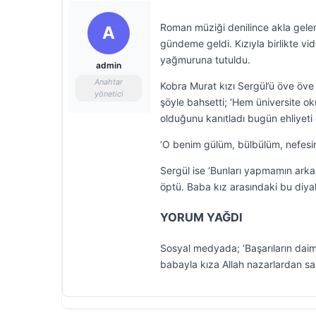
Roman müziği denilince akla gelen i
A
gündeme geldi. Kızıyla birlikte v
yağmuruna tutuldu.
admin
Anahtar
Kobra Murat kızı Sergül’ü öve öve 
yönetici
şöyle bahsetti; ‘Hem üniversite o
olduğunu kanıtladı bugün ehliyeti g
‘O benim gülüm, bülbülüm, nefesim
Sergül ise ‘Bunları yapmamın arka
öptü. Baba kız arasındaki bu diyal
YORUM YAĞDI
Sosyal medyada; ‘Başarıların daim ol
babayla kıza Allah nazarlardan sakla