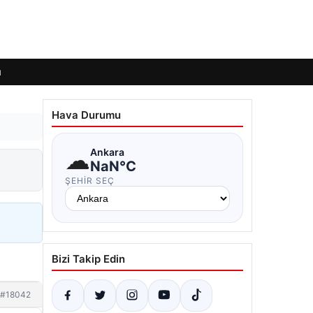
ı
Hava Durumu
☁
Ankara
NaN°C
ŞEHIR SEÇ
Bizi Takip Edin
#18042