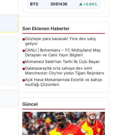
BTC
3091436
▲ +0.94%
Son Eklenen Haberler
Göztepe para basacak! Yine dev satış
■
geliyor
CANLI | Bohemians – FC Midtjylland Maç
■
Detayları ve Canlı Yayın Bilgileri
Mohamed Salah’tan Tarihi İlk Üçlü Başarı
■
Galatasaray’da orta sahaya dev isim!
■
Manchester City’nin yıldızı Tijjani Reijnders
Açık Hava Mekanlarında Estetik ve bahçe
■
mutfağı Çözümleri
Güncel