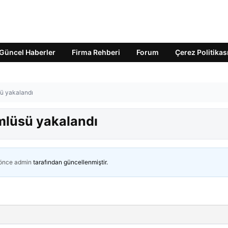
Güncel Haberler
Firma Rehberi
Forum
Çerez Politikas
sü yakalandı
ümlüsü yakalandı
 önce
admin
tarafından güncellenmiştir.