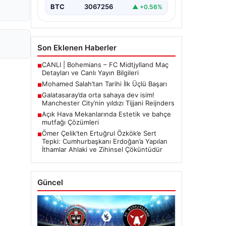
BTC
3067256
▲ +0.56%
Son Eklenen Haberler
CANLI | Bohemians – FC Midtjylland Maç
■
Detayları ve Canlı Yayın Bilgileri
Mohamed Salah’tan Tarihi İlk Üçlü Başarı
■
Galatasaray’da orta sahaya dev isim!
■
Manchester City’nin yıldızı Tijjani Reijnders
Açık Hava Mekanlarında Estetik ve bahçe
■
mutfağı Çözümleri
Ömer Çelik’ten Ertuğrul Özkök’e Sert
■
Tepki: Cumhurbaşkanı Erdoğan’a Yapılan
İthamlar Ahlaki ve Zihinsel Çöküntüdür
Güncel