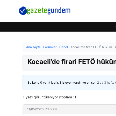
Ana sayfa
›
Forumlar
›
Genel
›
Kocaeli’de firari FETÖ hükümlü
Kocaeli’de firari FETÖ hük
Bu konu 0 yanıt içerir, 1 izleyen vardır ve en son
2 ay 3 hafta
1 yazı görüntüleniyor (toplam 1)
11/05/2026: 7:40 am