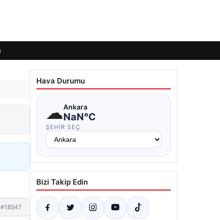
ı
Hava Durumu
☁
Ankara
NaN°C
ŞEHIR SEÇ
Bizi Takip Edin
#18547