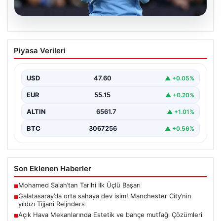
04.08.2026
Galatasaray’da orta sahaya dev isim!
Piyasa Verileri
Manchester City’nin yıldızı Tijjani
Reijnders
USD
47.60
▲ +0.05%
EUR
55.15
▲ +0.20%
ALTIN
6561.7
▲ +1.01%
BTC
3067256
▲ +0.56%
Son Eklenen Haberler
Mohamed Salah’tan Tarihi İlk Üçlü Başarı
■
Galatasaray’da orta sahaya dev isim! Manchester City’nin
■
yıldızı Tijjani Reijnders
Açık Hava Mekanlarında Estetik ve bahçe mutfağı Çözümleri
■