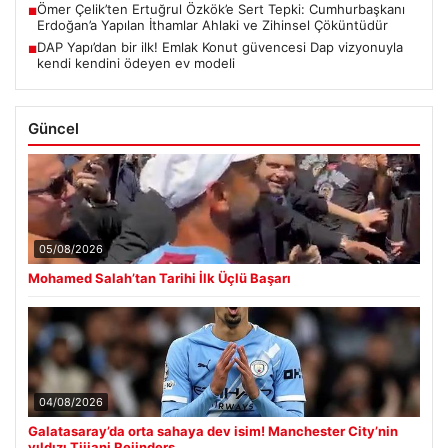
Ömer Çelik’ten Ertuğrul Özkök’e Sert Tepki: Cumhurbaşkanı
■
Erdoğan’a Yapılan İthamlar Ahlaki ve Zihinsel Çöküntüdür
DAP Yapı’dan bir ilk! Emlak Konut güvencesi Dap vizyonuyla
■
kendi kendini ödeyen ev modeli
Güncel
05/08/2026
Mohamed Salah’tan Tarihi İlk Üçlü Başarı
04/08/2026
Galatasaray’da orta sahaya dev isim! Manchester City’nin
yıldızı Tijjani Reijnders