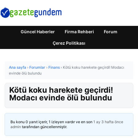
Güncel Haberler
Firma Rehberi
Forum
Çerez Politikası
Ana sayfa
›
Forumlar
›
Finans
›
Kötü koku harekete geçirdi! Modacı
evinde ölü bulundu
Kötü koku harekete geçirdi!
Modacı evinde ölü bulundu
Bu konu 0 yanıt içerir, 1 izleyen vardır ve en son
1 ay 3 hafta önce
admin
tarafından güncellenmiştir.