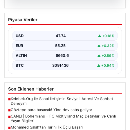
07.08.2026
Göztepe para basacak! Yine dev satış
Piyasa Verileri
geliyor
USD
47.74
▲ +0.18%
EUR
55.25
▲ +0.32%
ALTIN
6660.6
▲ +2.59%
BTC
3091436
▲ +0.94%
Son Eklenen Haberler
Kelebek.Org İle Sanal İletişimin Seviyeli Adresi Ve Sohbet
■
Deneyimi
Göztepe para basacak! Yine dev satış geliyor
■
CANLI | Bohemians – FC Midtjylland Maç Detayları ve Canlı
■
Yayın Bilgileri
Mohamed Salah’tan Tarihi İlk Üçlü Başarı
■