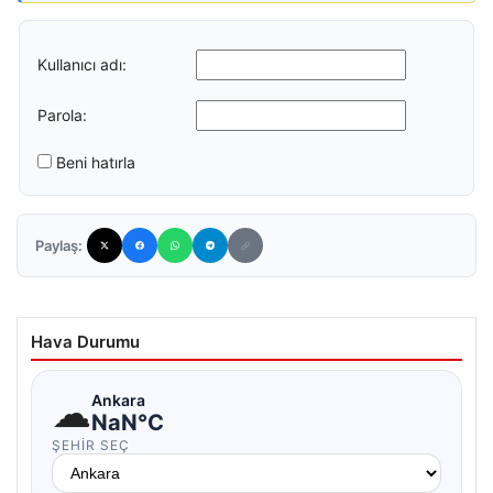
Kullanıcı adı:
Parola:
Beni hatırla
Paylaş:
Hava Durumu
☁
Ankara
NaN°C
ŞEHIR SEÇ