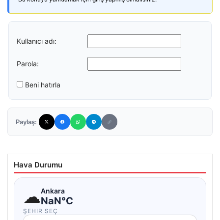
Kullanıcı adı:
Parola:
Beni hatırla
Paylaş:
Hava Durumu
☁
Ankara
NaN°C
ŞEHIR SEÇ