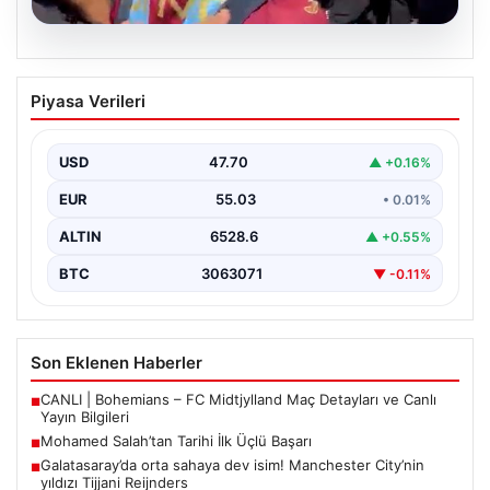
05.08.2026
Mohamed Salah’tan Tarihi İlk Üçlü
Piyasa Verileri
Başarı
Filipinlerli yıldız futbolcu Mohamed Salah, kariyerinde
önemli bir dönüm noktasına imza attı. Takımının
USD
47.70
▲ +0.16%
hücum…
EUR
55.03
• 0.01%
ALTIN
6528.6
▲ +0.55%
BTC
3063071
▼ -0.11%
Son Eklenen Haberler
CANLI | Bohemians – FC Midtjylland Maç Detayları ve Canlı
■
Yayın Bilgileri
Mohamed Salah’tan Tarihi İlk Üçlü Başarı
■
Galatasaray’da orta sahaya dev isim! Manchester City’nin
■
yıldızı Tijjani Reijnders