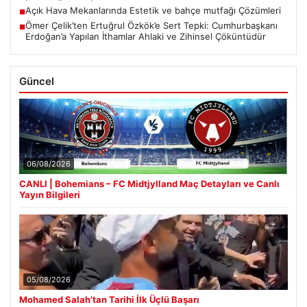
Açık Hava Mekanlarında Estetik ve bahçe mutfağı Çözümleri
■
Ömer Çelik’ten Ertuğrul Özkök’e Sert Tepki: Cumhurbaşkanı
■
Erdoğan’a Yapılan İthamlar Ahlaki ve Zihinsel Çöküntüdür
Güncel
06/08/2026
CANLI | Bohemians – FC Midtjylland Maç Detayları ve Canlı
Yayın Bilgileri
05/08/2026
Mohamed Salah’tan Tarihi İlk Üçlü Başarı