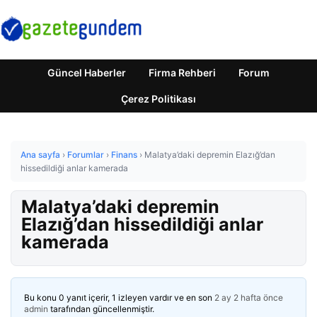
Güncel Haberler
Firma Rehberi
Forum
Çerez Politikası
Ana sayfa
›
Forumlar
›
Finans
›
Malatya’daki depremin Elazığ’dan
hissedildiği anlar kamerada
Malatya’daki depremin
Elazığ’dan hissedildiği anlar
kamerada
Bu konu 0 yanıt içerir, 1 izleyen vardır ve en son
2 ay 2 hafta önce
admin
tarafından güncellenmiştir.