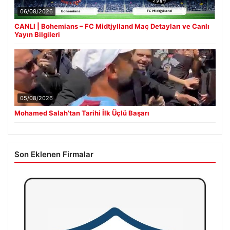
06/08/2026
CANLI | Bohemians – FC Midtjylland Maç Detayları ve Canlı
Yayın Bilgileri
05/08/2026
Mohamed Salah’tan Tarihi İlk Üçlü Başarı
Son Eklenen Firmalar