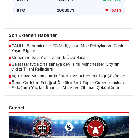
BTC
3063071
▼ -0.11%
Son Eklenen Haberler
CANLI | Bohemians – FC Midtjylland Maç Detayları ve Canlı
■
Yayın Bilgileri
Mohamed Salah’tan Tarihi İlk Üçlü Başarı
■
Galatasaray’da orta sahaya dev isim! Manchester City’nin
■
yıldızı Tijjani Reijnders
Açık Hava Mekanlarında Estetik ve bahçe mutfağı Çözümleri
■
Ömer Çelik’ten Ertuğrul Özkök’e Sert Tepki: Cumhurbaşkanı
■
Erdoğan’a Yapılan İthamlar Ahlaki ve Zihinsel Çöküntüdür
Güncel