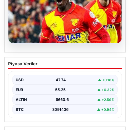
07.08.2026
Göztepe para basacak! Yine dev satış
Piyasa Verileri
geliyor
USD
47.74
▲ +0.18%
EUR
55.25
▲ +0.32%
ALTIN
6660.6
▲ +2.59%
BTC
3091436
▲ +0.94%