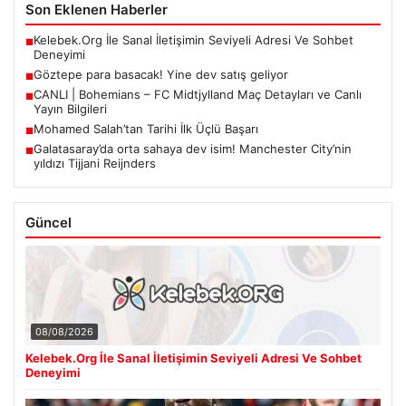
Son Eklenen Haberler
Kelebek.Org İle Sanal İletişimin Seviyeli Adresi Ve Sohbet
■
Deneyimi
Göztepe para basacak! Yine dev satış geliyor
■
CANLI | Bohemians – FC Midtjylland Maç Detayları ve Canlı
■
Yayın Bilgileri
Mohamed Salah’tan Tarihi İlk Üçlü Başarı
■
Galatasaray’da orta sahaya dev isim! Manchester City’nin
■
yıldızı Tijjani Reijnders
Güncel
08/08/2026
Kelebek.Org İle Sanal İletişimin Seviyeli Adresi Ve Sohbet
Deneyimi