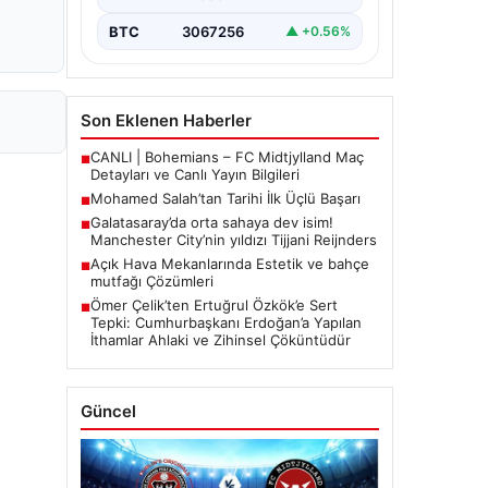
BTC
3067256
▲ +0.56%
Son Eklenen Haberler
CANLI | Bohemians – FC Midtjylland Maç
■
Detayları ve Canlı Yayın Bilgileri
Mohamed Salah’tan Tarihi İlk Üçlü Başarı
■
Galatasaray’da orta sahaya dev isim!
■
Manchester City’nin yıldızı Tijjani Reijnders
Açık Hava Mekanlarında Estetik ve bahçe
■
mutfağı Çözümleri
Ömer Çelik’ten Ertuğrul Özkök’e Sert
■
Tepki: Cumhurbaşkanı Erdoğan’a Yapılan
İthamlar Ahlaki ve Zihinsel Çöküntüdür
Güncel