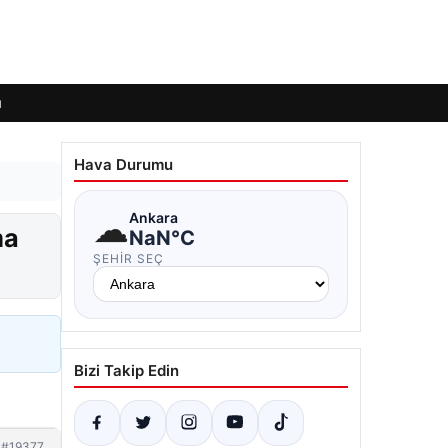
ı
Hava Durumu
☁
Ankara
ma
NaN°C
ŞEHIR SEÇ
Bizi Takip Edin
#19377