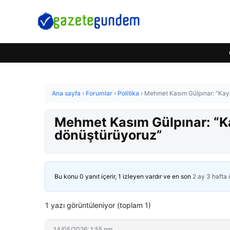
Ana sayfa
›
Forumlar
›
Politika
›
Mehmet Kasım Gülpınar: “Kayna
Mehmet Kasım Gülpınar: “Kay
dönüştürüyoruz”
Bu konu 0 yanıt içerir, 1 izleyen vardır ve en son
2 ay 3 hafta
1 yazı görüntüleniyor (toplam 1)
14/05/2026: 1:55 pm