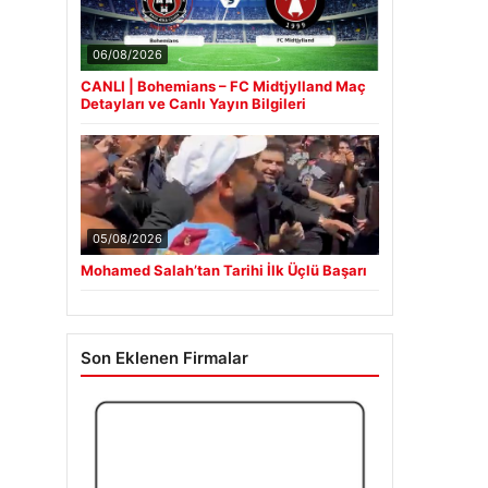
06/08/2026
CANLI | Bohemians – FC Midtjylland Maç
Detayları ve Canlı Yayın Bilgileri
05/08/2026
Mohamed Salah’tan Tarihi İlk Üçlü Başarı
Son Eklenen Firmalar