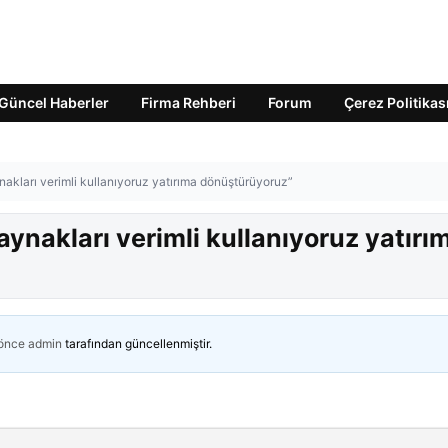
Güncel Haberler
Firma Rehberi
Forum
Çerez Politikas
kları verimli kullanıyoruz yatırıma dönüştürüyoruz”
nakları verimli kullanıyoruz yatırı
 önce
admin
tarafından güncellenmiştir.