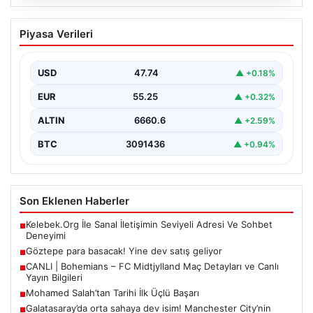
07.08.2026
Göztepe para basacak! Yine dev satış
Piyasa Verileri
geliyor
USD
47.74
▲ +0.18%
EUR
55.25
▲ +0.32%
ALTIN
6660.6
▲ +2.59%
BTC
3091436
▲ +0.94%
Son Eklenen Haberler
Kelebek.Org İle Sanal İletişimin Seviyeli Adresi Ve Sohbet
■
Deneyimi
Göztepe para basacak! Yine dev satış geliyor
■
CANLI | Bohemians – FC Midtjylland Maç Detayları ve Canlı
■
Yayın Bilgileri
Mohamed Salah’tan Tarihi İlk Üçlü Başarı
■
Galatasaray’da orta sahaya dev isim! Manchester City’nin
■