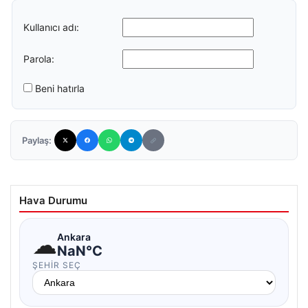
Kullanıcı adı:
Parola:
Beni hatırla
Paylaş:
Hava Durumu
☁
Ankara
NaN°C
ŞEHIR SEÇ