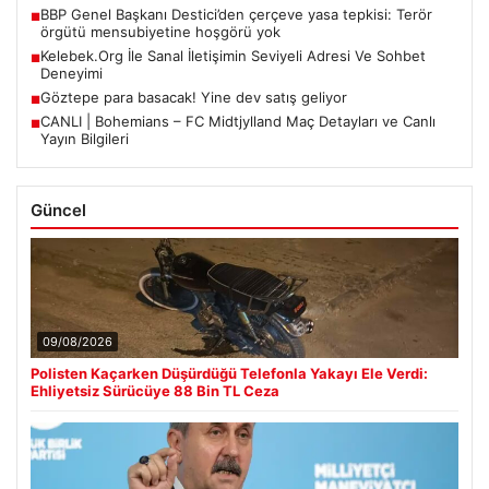
BBP Genel Başkanı Destici’den çerçeve yasa tepkisi: Terör
■
örgütü mensubiyetine hoşgörü yok
Kelebek.Org İle Sanal İletişimin Seviyeli Adresi Ve Sohbet
■
Deneyimi
Göztepe para basacak! Yine dev satış geliyor
■
CANLI | Bohemians – FC Midtjylland Maç Detayları ve Canlı
■
Yayın Bilgileri
Güncel
09/08/2026
Polisten Kaçarken Düşürdüğü Telefonla Yakayı Ele Verdi:
Ehliyetsiz Sürücüye 88 Bin TL Ceza