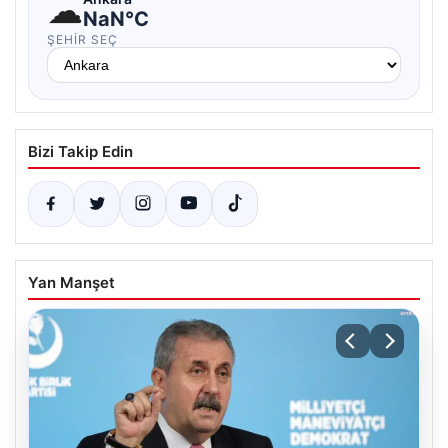
☁
NaN°C
ŞEHIR SEÇ
Bizi Takip Edin
Yan Manşet