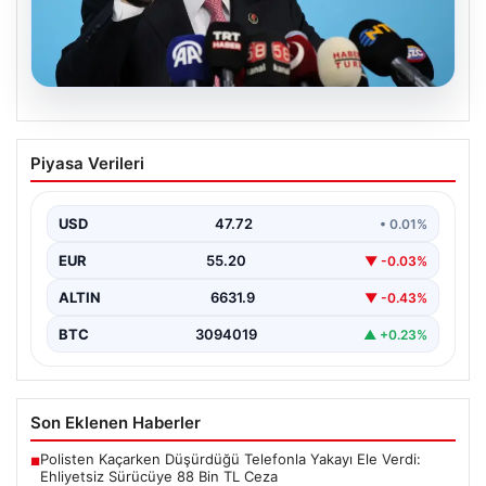
08.08.2026
BBP Genel Başkanı Destici’den çerçeve
Piyasa Verileri
yasa tepkisi: Terör örgütü
mensubiyetine hoşgörü yok
USD
47.72
• 0.01%
Büyük Birlik Partisi Genel Başkanı Mustafa Destici,
partisinin genel merkezinde düzenlediği basın
EUR
55.20
▼ -0.03%
toplantısında Meclis…
ALTIN
6631.9
▼ -0.43%
BTC
3094019
▲ +0.23%
Son Eklenen Haberler
Polisten Kaçarken Düşürdüğü Telefonla Yakayı Ele Verdi:
■
Ehliyetsiz Sürücüye 88 Bin TL Ceza