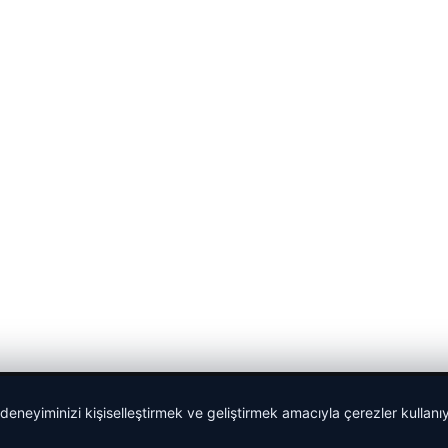
 deneyiminizi kişiselleştirmek ve geliştirmek amacıyla çerezler kullan
Yeminli Tercüman
|
Malta Dil Okulu
|
lemagrup.com.tr