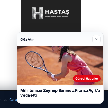
×
Göz Atın
Hastaş Beton
26/05/2026
Güncel Haberler
Milli tenisçi Zeynep Sönmez, Fransa Açık’a
veda etti
ıyoruz.
Çerez Politikamız
Reddet
Kabul Et