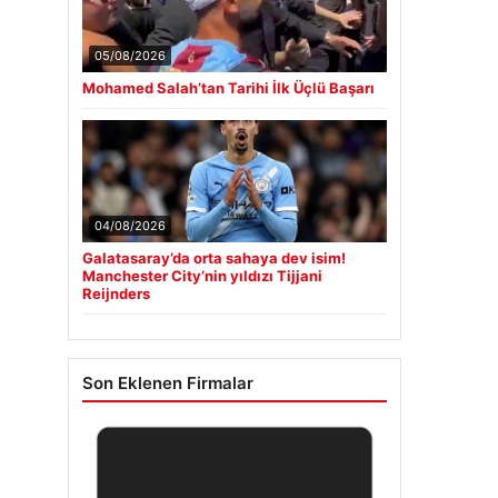
05/08/2026
Mohamed Salah’tan Tarihi İlk Üçlü Başarı
04/08/2026
Galatasaray’da orta sahaya dev isim!
Manchester City’nin yıldızı Tijjani
Reijnders
Son Eklenen Firmalar