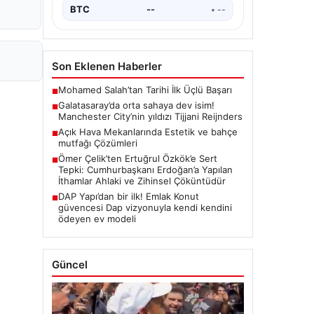
BTC
--
• --
Son Eklenen Haberler
Mohamed Salah’tan Tarihi İlk Üçlü Başarı
■
Galatasaray’da orta sahaya dev isim!
■
Manchester City’nin yıldızı Tijjani Reijnders
Açık Hava Mekanlarında Estetik ve bahçe
■
mutfağı Çözümleri
Ömer Çelik’ten Ertuğrul Özkök’e Sert
■
Tepki: Cumhurbaşkanı Erdoğan’a Yapılan
İthamlar Ahlaki ve Zihinsel Çöküntüdür
DAP Yapı’dan bir ilk! Emlak Konut
■
güvencesi Dap vizyonuyla kendi kendini
ödeyen ev modeli
Güncel