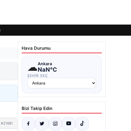
ı
Hava Durumu
☁
Ankara
NaN°C
ŞEHIR SEÇ
Bizi Takip Edin
#21681