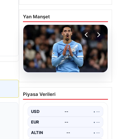
Yan Manşet
04.08.2026
Galatasaray’da orta
Piyasa Verileri
sahaya dev isim!
Manchester City’nin
yıldızı Tijjani Reijnders
USD
--
• --
EUR
--
• --
ALTIN
--
• --