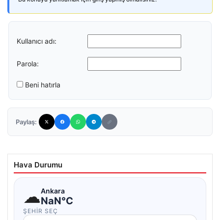
Kullanıcı adı:
Parola:
Beni hatırla
Paylaş:
Hava Durumu
☁
Ankara
NaN°C
ŞEHIR SEÇ