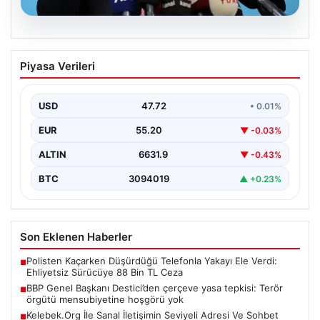
08.08.2026
BBP Genel Başkanı Destici’den çerçeve
Piyasa Verileri
yasa tepkisi: Terör örgütü
mensubiyetine hoşgörü yok
USD
47.72
• 0.01%
Büyük Birlik Partisi Genel Başkanı Mustafa Destici,
partisinin genel merkezinde düzenlediği basın
EUR
55.20
▼ -0.03%
toplantısında Meclis…
ALTIN
6631.9
▼ -0.43%
BTC
3094019
▲ +0.23%
Son Eklenen Haberler
Polisten Kaçarken Düşürdüğü Telefonla Yakayı Ele Verdi:
■
Ehliyetsiz Sürücüye 88 Bin TL Ceza
BBP Genel Başkanı Destici’den çerçeve yasa tepkisi: Terör
■
örgütü mensubiyetine hoşgörü yok
Kelebek.Org İle Sanal İletişimin Seviyeli Adresi Ve Sohbet
■