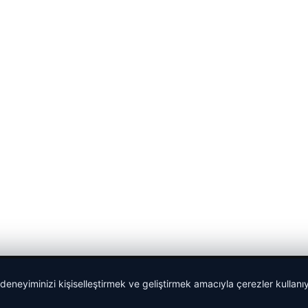
 deneyiminizi kişiselleştirmek ve geliştirmek amacıyla çerezler kullan
Yeminli Tercüman
|
Malta Dil Okulu
|
lemagrup.com.tr