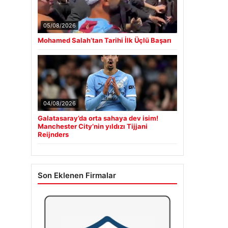
05/08/2026
Mohamed Salah’tan Tarihi İlk Üçlü Başarı
04/08/2026
Galatasaray’da orta sahaya dev isim!
Manchester City’nin yıldızı Tijjani
Reijnders
Son Eklenen Firmalar