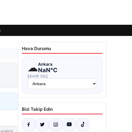
ı
Hava Durumu
☁
Ankara
NaN°C
ŞEHIR SEÇ
Bizi Takip Edin
#18825