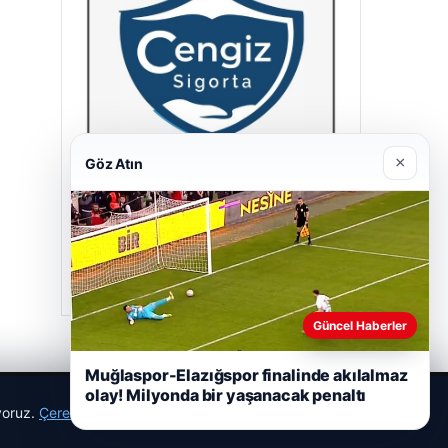
×
Göz Atın
Cengiz Sigorta
23/06/2026
Güncel Haberler
Muğlaspor-Elazığspor finalinde akılalmaz
olay! Milyonda bir yaşanacak penaltı
ıyoruz.
Çerez Politikamız
Reddet
Kabul Et