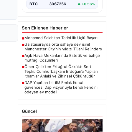
BTC
3067256
▲ +0.56%
Son Eklenen Haberler
Mohamed Salah’tan Tarihi İlk Üçlü Başarı
■
Galatasaray’da orta sahaya dev isim!
■
Manchester City’nin yıldızı Tijjani Reijnders
Açık Hava Mekanlarında Estetik ve bahçe
■
mutfağı Çözümleri
Ömer Çelik’ten Ertuğrul Özkök’e Sert
■
Tepki: Cumhurbaşkanı Erdoğan’a Yapılan
İthamlar Ahlaki ve Zihinsel Çöküntüdür
DAP Yapı’dan bir ilk! Emlak Konut
■
güvencesi Dap vizyonuyla kendi kendini
ödeyen ev modeli
Güncel