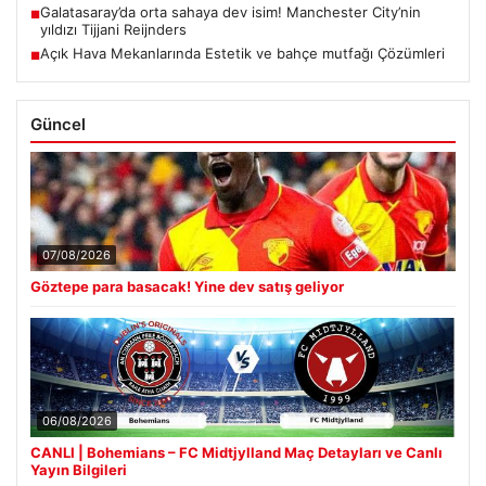
Galatasaray’da orta sahaya dev isim! Manchester City’nin
■
yıldızı Tijjani Reijnders
Açık Hava Mekanlarında Estetik ve bahçe mutfağı Çözümleri
■
Güncel
07/08/2026
Göztepe para basacak! Yine dev satış geliyor
06/08/2026
CANLI | Bohemians – FC Midtjylland Maç Detayları ve Canlı
Yayın Bilgileri