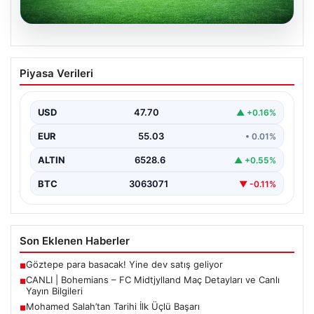
06.08.2026
CANLI | Bohemians – FC Midtjylland
Piyasa Verileri
Maç Detayları ve Canlı Yayın Bilgileri
İngilizce ve İrlanda futbolunun heyecan dolu iki ekibi, 6
Ağustos 2026 tarihinde Dublin’deki Dalymount…
USD
47.70
▲ +0.16%
EUR
55.03
• 0.01%
ALTIN
6528.6
▲ +0.55%
BTC
3063071
▼ -0.11%
Son Eklenen Haberler
Göztepe para basacak! Yine dev satış geliyor
■
CANLI | Bohemians – FC Midtjylland Maç Detayları ve Canlı
■
Yayın Bilgileri
Mohamed Salah’tan Tarihi İlk Üçlü Başarı
■