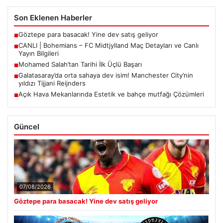
Son Eklenen Haberler
Göztepe para basacak! Yine dev satış geliyor
■
CANLI | Bohemians – FC Midtjylland Maç Detayları ve Canlı
■
Yayın Bilgileri
Mohamed Salah’tan Tarihi İlk Üçlü Başarı
■
Galatasaray’da orta sahaya dev isim! Manchester City’nin
■
yıldızı Tijjani Reijnders
Açık Hava Mekanlarında Estetik ve bahçe mutfağı Çözümleri
■
Güncel
07/08/2026
Göztepe para basacak! Yine dev satış geliyor