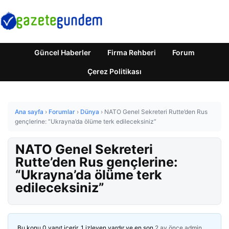
Güncel Haberler
Firma Rehberi
Forum
Çerez Politikası
Ana sayfa
›
Forumlar
›
Dünya
›
NATO Genel Sekreteri Rutte’den Rus
gençlerine: “Ukrayna’da ölüme terk edileceksiniz”
NATO Genel Sekreteri
Rutte’den Rus gençlerine:
“Ukrayna’da ölüme terk
edileceksiniz”
Bu konu 0 yanıt içerir, 1 izleyen vardır ve en son
2 ay önce
admin