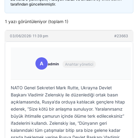
tarafından güncellenmiştir.
1 yazı görüntüleniyor (toplam 1)
03/06/2026: 11:39 pm
#23663
A
admin
Anahtar yönetici
NATO Genel Sekreteri Mark Rutte, Ukrayna Devlet
Başkanı Vladimir Zelenskiy ile düzenlediği ortak basın
açıklamasında, Rusya’da orduya katılacak gençlere hitap
ederek, “Size kötü bir anlaşma sunuluyor. Yaralanırsanız
büyük ihtimalle çamurun içinde ölüme terk edileceksiniz”
ifadelerini kullandı. Zelenskiy ise, “Dünyanın geri
kalanındaki tüm çatışmalar bitip sıra bize gelene kadar
sırada beklemek yerine Rusya Devlet Başkanı Vladimir