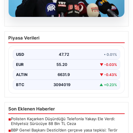
08.08.2026
BBP Genel Başkanı Destici’den çerçeve
Piyasa Verileri
yasa tepkisi: Terör örgütü
mensubiyetine hoşgörü yok
USD
47.72
• 0.01%
Büyük Birlik Partisi Genel Başkanı Mustafa Destici,
partisinin genel merkezinde düzenlediği basın
EUR
55.20
▼ -0.03%
toplantısında Meclis…
ALTIN
6631.9
▼ -0.43%
BTC
3094019
▲ +0.23%
Son Eklenen Haberler
Polisten Kaçarken Düşürdüğü Telefonla Yakayı Ele Verdi:
■
Ehliyetsiz Sürücüye 88 Bin TL Ceza
BBP Genel Başkanı Destici’den çerçeve yasa tepkisi: Terör
■