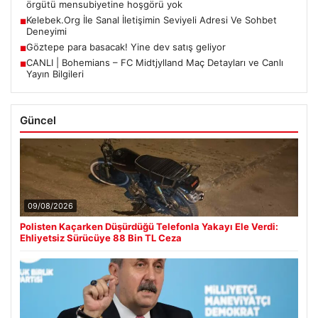
örgütü mensubiyetine hoşgörü yok
Kelebek.Org İle Sanal İletişimin Seviyeli Adresi Ve Sohbet
■
Deneyimi
Göztepe para basacak! Yine dev satış geliyor
■
CANLI | Bohemians – FC Midtjylland Maç Detayları ve Canlı
■
Yayın Bilgileri
Güncel
09/08/2026
Polisten Kaçarken Düşürdüğü Telefonla Yakayı Ele Verdi:
Ehliyetsiz Sürücüye 88 Bin TL Ceza