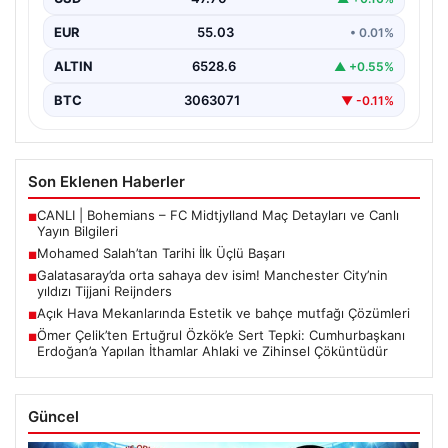
hücum…
EUR
55.03
• 0.01%
ALTIN
6528.6
▲ +0.55%
BTC
3063071
▼ -0.11%
Son Eklenen Haberler
CANLI | Bohemians – FC Midtjylland Maç Detayları ve Canlı
■
Yayın Bilgileri
Mohamed Salah’tan Tarihi İlk Üçlü Başarı
■
Galatasaray’da orta sahaya dev isim! Manchester City’nin
■
yıldızı Tijjani Reijnders
Açık Hava Mekanlarında Estetik ve bahçe mutfağı Çözümleri
■
Ömer Çelik’ten Ertuğrul Özkök’e Sert Tepki: Cumhurbaşkanı
■
Erdoğan’a Yapılan İthamlar Ahlaki ve Zihinsel Çöküntüdür
Güncel