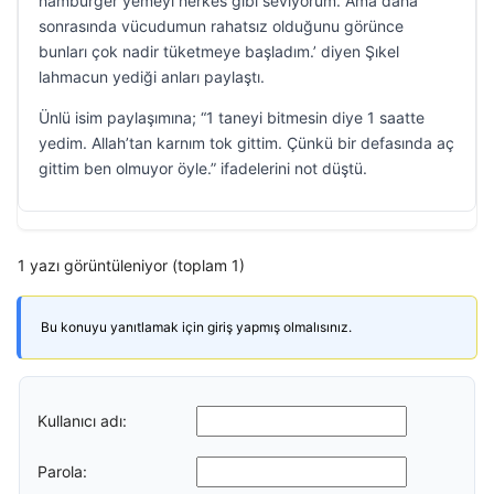
hamburger yemeyi herkes gibi seviyorum. Ama daha
sonrasında vücudumun rahatsız olduğunu görünce
bunları çok nadir tüketmeye başladım.’ diyen Şıkel
lahmacun yediği anları paylaştı.
Ünlü isim paylaşımına; “1 taneyi bitmesin diye 1 saatte
yedim. Allah’tan karnım tok gittim. Çünkü bir defasında aç
gittim ben olmuyor öyle.” ifadelerini not düştü.
1 yazı görüntüleniyor (toplam 1)
Bu konuyu yanıtlamak için giriş yapmış olmalısınız.
Kullanıcı adı:
Parola: