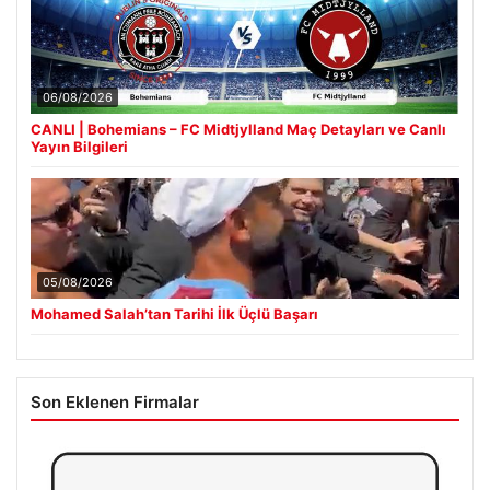
06/08/2026
CANLI | Bohemians – FC Midtjylland Maç Detayları ve Canlı
Yayın Bilgileri
05/08/2026
Mohamed Salah’tan Tarihi İlk Üçlü Başarı
Son Eklenen Firmalar