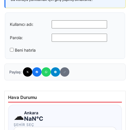
Kullanıcı adı:
Parola:
Beni hatırla
Paylaş:
Hava Durumu
☁
Ankara
NaN°C
ŞEHIR SEÇ