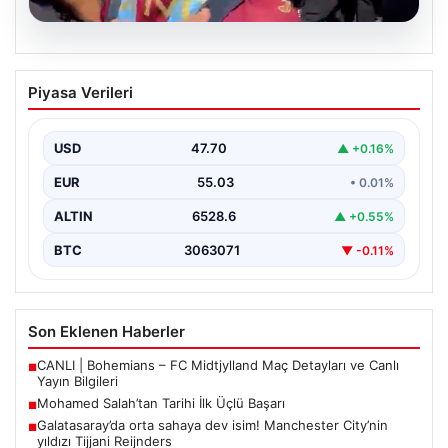
05.08.2026
Mohamed Salah’tan Tarihi İlk Üçlü
Piyasa Verileri
Başarı
Filipinlerli yıldız futbolcu Mohamed Salah, kariyerinde
önemli bir dönüm noktasına imza attı. Takımının
USD
47.70
▲ +0.16%
hücum…
EUR
55.03
• 0.01%
ALTIN
6528.6
▲ +0.55%
BTC
3063071
▼ -0.11%
Son Eklenen Haberler
CANLI | Bohemians – FC Midtjylland Maç Detayları ve Canlı
■
Yayın Bilgileri
Mohamed Salah’tan Tarihi İlk Üçlü Başarı
■
Galatasaray’da orta sahaya dev isim! Manchester City’nin
■
yıldızı Tijjani Reijnders