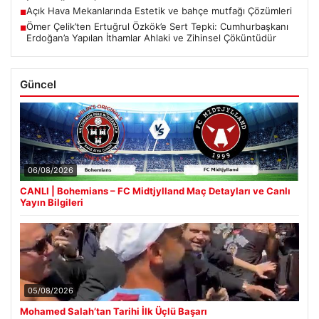
Açık Hava Mekanlarında Estetik ve bahçe mutfağı Çözümleri
■
Ömer Çelik’ten Ertuğrul Özkök’e Sert Tepki: Cumhurbaşkanı
■
Erdoğan’a Yapılan İthamlar Ahlaki ve Zihinsel Çöküntüdür
Güncel
06/08/2026
CANLI | Bohemians – FC Midtjylland Maç Detayları ve Canlı
Yayın Bilgileri
05/08/2026
Mohamed Salah’tan Tarihi İlk Üçlü Başarı