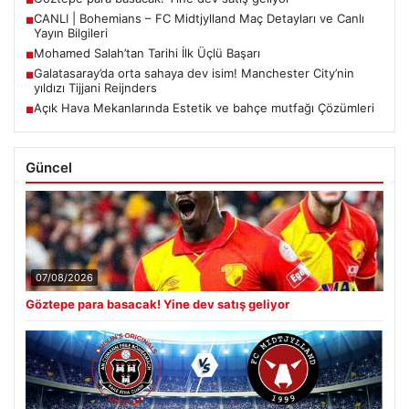
■
CANLI | Bohemians – FC Midtjylland Maç Detayları ve Canlı
■
Yayın Bilgileri
Mohamed Salah’tan Tarihi İlk Üçlü Başarı
■
Galatasaray’da orta sahaya dev isim! Manchester City’nin
■
yıldızı Tijjani Reijnders
Açık Hava Mekanlarında Estetik ve bahçe mutfağı Çözümleri
■
Güncel
07/08/2026
Göztepe para basacak! Yine dev satış geliyor