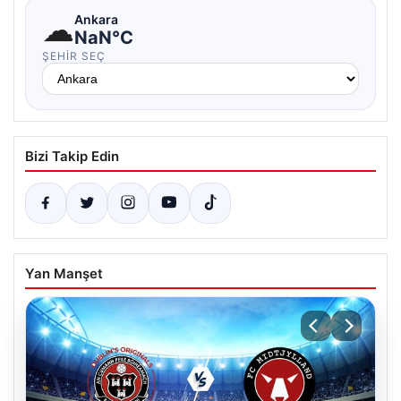
☁
Ankara
NaN°C
ŞEHIR SEÇ
Bizi Takip Edin
Yan Manşet