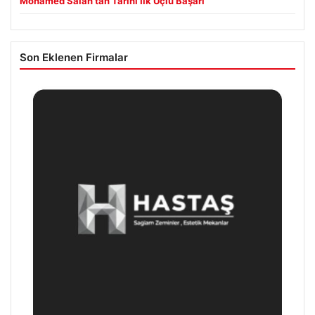
Mohamed Salah’tan Tarihi İlk Üçlü Başarı
Son Eklenen Firmalar