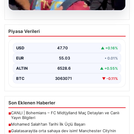
05.08.2026
Mohamed Salah’tan Tarihi İlk Üçlü
Piyasa Verileri
Başarı
Filipinlerli yıldız futbolcu Mohamed Salah, kariyerinde
önemli bir dönüm noktasına imza attı. Takımının
USD
47.70
▲ +0.16%
hücum…
EUR
55.03
• 0.01%
ALTIN
6528.6
▲ +0.55%
BTC
3063071
▼ -0.11%
Son Eklenen Haberler
CANLI | Bohemians – FC Midtjylland Maç Detayları ve Canlı
■
Yayın Bilgileri
Mohamed Salah’tan Tarihi İlk Üçlü Başarı
■
Galatasaray’da orta sahaya dev isim! Manchester City’nin
■