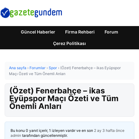
Güncel Haberler
Firma Rehberi
Forum
Çerez Politikası
Ana sayfa
›
Forumlar
›
Spor
›
(Özet) Fenerbahçe – ikas Eyüpspor
Maçı Özeti ve Tüm Önemli Anları
(Özet) Fenerbahçe – ikas
Eyüpspor Maçı Özeti ve Tüm
Önemli Anları
Bu konu 0 yanıt içerir, 1 izleyen vardır ve en son
2 ay 3 hafta önce
admin
tarafından güncellenmiştir.