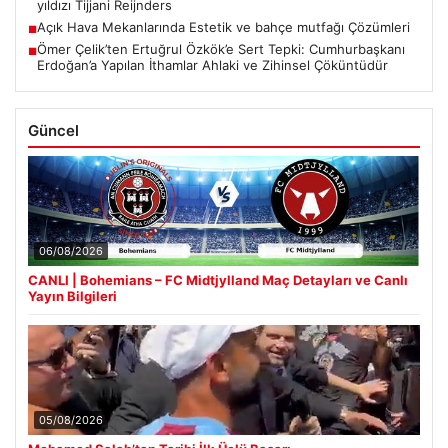
yıldızı Tijjani Reijnders
Açık Hava Mekanlarında Estetik ve bahçe mutfağı Çözümleri
■
Ömer Çelik’ten Ertuğrul Özkök’e Sert Tepki: Cumhurbaşkanı
■
Erdoğan’a Yapılan İthamlar Ahlaki ve Zihinsel Çöküntüdür
Güncel
06/08/2026
CANLI | Bohemians – FC Midtjylland Maç Detayları ve Canlı
Yayın Bilgileri
05/08/2026