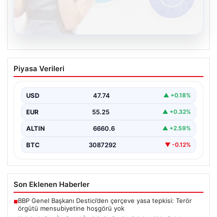
08.08.2026
Kelebek.Org İle Sanal İletişimin Seviyeli
Piyasa Verileri
Adresi Ve Sohbet Deneyimi
Sanal ortamında insanların seviyeli bir şekilde irtibat
oluşturması büyük bir hassasiyet ifade etmektedir.
USD
47.74
▲ +0.18%
Halen…
EUR
55.25
▲ +0.32%
ALTIN
6660.6
▲ +2.59%
BTC
3087292
▼ -0.12%
Son Eklenen Haberler
BBP Genel Başkanı Destici’den çerçeve yasa tepkisi: Terör
■
örgütü mensubiyetine hoşgörü yok