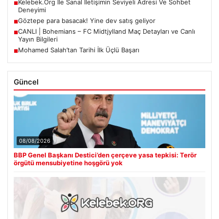
Kelebek.Org İle Sanal İletişimin Seviyeli Adresi Ve Sohbet
■
Deneyimi
Göztepe para basacak! Yine dev satış geliyor
■
CANLI | Bohemians – FC Midtjylland Maç Detayları ve Canlı
■
Yayın Bilgileri
Mohamed Salah’tan Tarihi İlk Üçlü Başarı
■
Güncel
08/08/2026
BBP Genel Başkanı Destici’den çerçeve yasa tepkisi: Terör
örgütü mensubiyetine hoşgörü yok