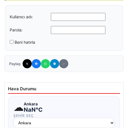
Kullanıcı adı:
Parola:
Beni hatırla
Paylaş:
Hava Durumu
☁
Ankara
NaN°C
ŞEHIR SEÇ