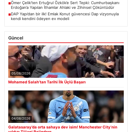
Ömer Çelik’ten Ertuğrul Özkök’e Sert Tepki: Cumhurbaşkanı
■
Erdoğan’a Yapılan İthamlar Ahlaki ve Zihinsel Çöküntüdür
DAP Yapı’dan bir ilk! Emlak Konut güvencesi Dap vizyonuyla
■
kendi kendini ödeyen ev modeli
Güncel
05/08/2026
Mohamed Salah’tan Tarihi İlk Üçlü Başarı
04/08/2026
Galatasaray’da orta sahaya dev isim! Manchester City’nin
yıldızı Tijjani Reijnders