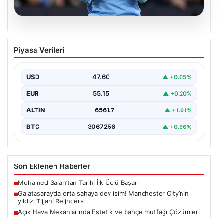
04.08.2026
Galatasaray’da orta sahaya dev isim!
Piyasa Verileri
Manchester City’nin yıldızı Tijjani
Reijnders
USD
47.60
▲ +0.05%
EUR
55.15
▲ +0.20%
ALTIN
6561.7
▲ +1.01%
BTC
3067256
▲ +0.56%
Son Eklenen Haberler
Mohamed Salah’tan Tarihi İlk Üçlü Başarı
■
Galatasaray’da orta sahaya dev isim! Manchester City’nin
■
yıldızı Tijjani Reijnders
Açık Hava Mekanlarında Estetik ve bahçe mutfağı Çözümleri
■