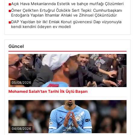
Açık Hava Mekanlarında Estetik ve bahçe mutfağı Çözümleri
■
Ömer Çelik’ten Ertuğrul Özkök’e Sert Tepki: Cumhurbaşkanı
■
Erdoğan’a Yapılan İthamlar Ahlaki ve Zihinsel Çöküntüdür
DAP Yapı’dan bir ilk! Emlak Konut güvencesi Dap vizyonuyla
■
kendi kendini ödeyen ev modeli
Güncel
05/08/2026
Mohamed Salah’tan Tarihi İlk Üçlü Başarı
04/08/2026