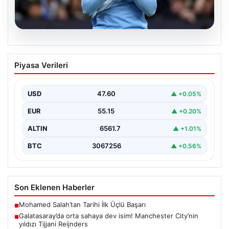
04.08.2026
Galatasaray’da orta sahaya dev isim!
Piyasa Verileri
Manchester City’nin yıldızı Tijjani
Reijnders
USD
47.60
▲ +0.05%
EUR
55.15
▲ +0.20%
ALTIN
6561.7
▲ +1.01%
BTC
3067256
▲ +0.56%
Son Eklenen Haberler
Mohamed Salah’tan Tarihi İlk Üçlü Başarı
■
Galatasaray’da orta sahaya dev isim! Manchester City’nin
■
yıldızı Tijjani Reijnders