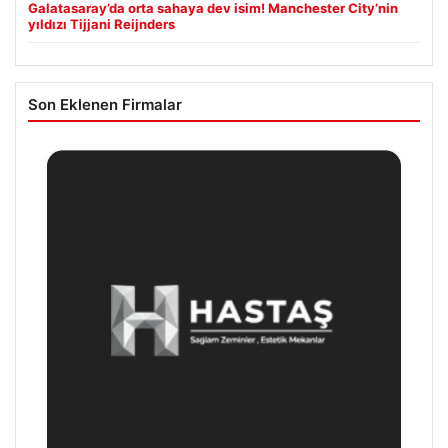
Galatasaray’da orta sahaya dev isim! Manchester City’nin
yıldızı Tijjani Reijnders
Son Eklenen Firmalar