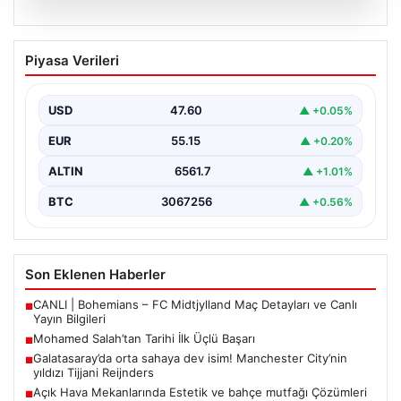
05.08.2026
Mohamed Salah’tan Tarihi İlk Üçlü
Piyasa Verileri
Başarı
Filipinlerli yıldız futbolcu Mohamed Salah, kariyerinde
önemli bir dönüm noktasına imza attı. Takımının
USD
47.60
▲ +0.05%
hücum…
EUR
55.15
▲ +0.20%
ALTIN
6561.7
▲ +1.01%
BTC
3067256
▲ +0.56%
Son Eklenen Haberler
CANLI | Bohemians – FC Midtjylland Maç Detayları ve Canlı
■
Yayın Bilgileri
Mohamed Salah’tan Tarihi İlk Üçlü Başarı
■
Galatasaray’da orta sahaya dev isim! Manchester City’nin
■
yıldızı Tijjani Reijnders
Açık Hava Mekanlarında Estetik ve bahçe mutfağı Çözümleri
■