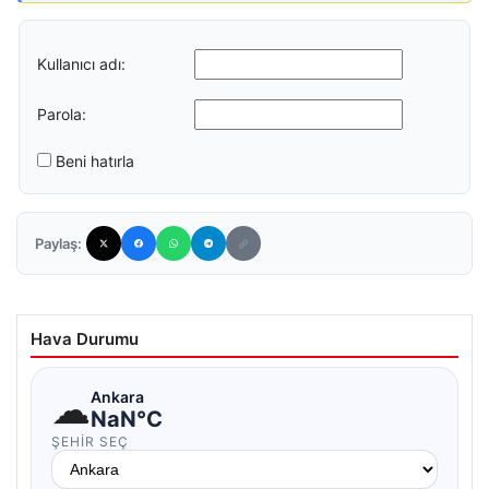
Kullanıcı adı:
Parola:
Beni hatırla
Paylaş:
Hava Durumu
☁
Ankara
NaN°C
ŞEHIR SEÇ