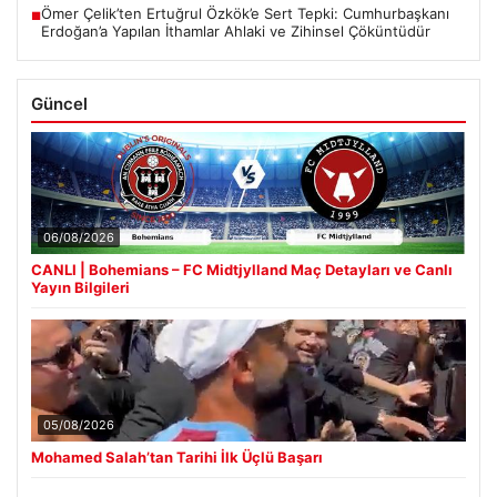
Ömer Çelik’ten Ertuğrul Özkök’e Sert Tepki: Cumhurbaşkanı
■
Erdoğan’a Yapılan İthamlar Ahlaki ve Zihinsel Çöküntüdür
Güncel
06/08/2026
CANLI | Bohemians – FC Midtjylland Maç Detayları ve Canlı
Yayın Bilgileri
05/08/2026
Mohamed Salah’tan Tarihi İlk Üçlü Başarı