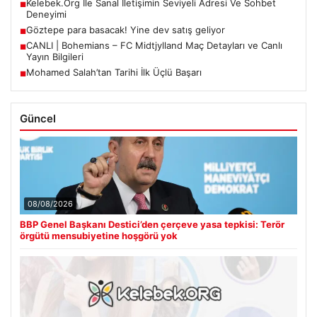
Kelebek.Org İle Sanal İletişimin Seviyeli Adresi Ve Sohbet
■
Deneyimi
Göztepe para basacak! Yine dev satış geliyor
■
CANLI | Bohemians – FC Midtjylland Maç Detayları ve Canlı
■
Yayın Bilgileri
Mohamed Salah’tan Tarihi İlk Üçlü Başarı
■
Güncel
08/08/2026
BBP Genel Başkanı Destici’den çerçeve yasa tepkisi: Terör
örgütü mensubiyetine hoşgörü yok