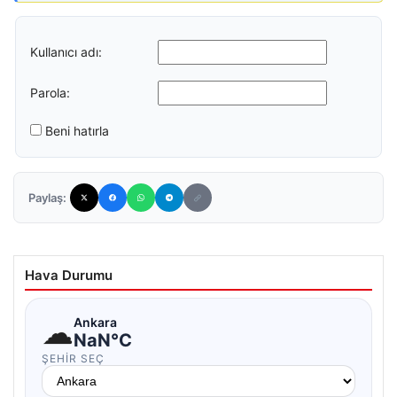
Kullanıcı adı:
Parola:
Beni hatırla
Paylaş:
Hava Durumu
☁
Ankara
NaN°C
ŞEHIR SEÇ