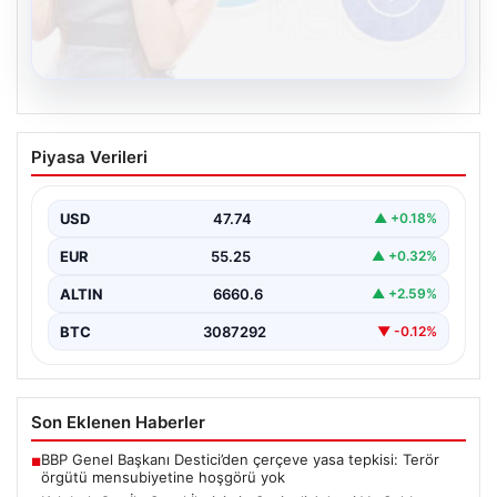
08.08.2026
Kelebek.Org İle Sanal İletişimin Seviyeli
Piyasa Verileri
Adresi Ve Sohbet Deneyimi
Sanal ortamında insanların seviyeli bir şekilde irtibat
oluşturması büyük bir hassasiyet ifade etmektedir.
USD
47.74
▲ +0.18%
Halen…
EUR
55.25
▲ +0.32%
ALTIN
6660.6
▲ +2.59%
BTC
3087292
▼ -0.12%
Son Eklenen Haberler
BBP Genel Başkanı Destici’den çerçeve yasa tepkisi: Terör
■
örgütü mensubiyetine hoşgörü yok