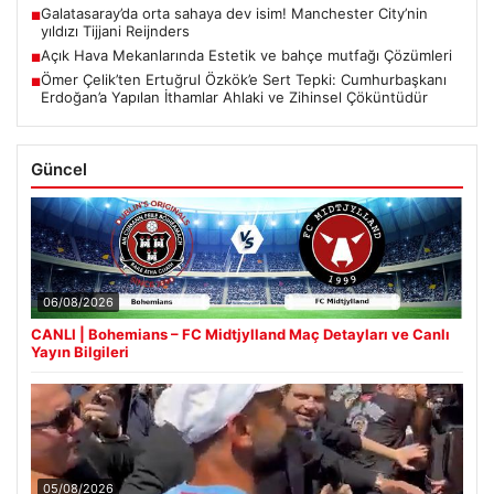
Galatasaray’da orta sahaya dev isim! Manchester City’nin
■
yıldızı Tijjani Reijnders
Açık Hava Mekanlarında Estetik ve bahçe mutfağı Çözümleri
■
Ömer Çelik’ten Ertuğrul Özkök’e Sert Tepki: Cumhurbaşkanı
■
Erdoğan’a Yapılan İthamlar Ahlaki ve Zihinsel Çöküntüdür
Güncel
06/08/2026
CANLI | Bohemians – FC Midtjylland Maç Detayları ve Canlı
Yayın Bilgileri
05/08/2026