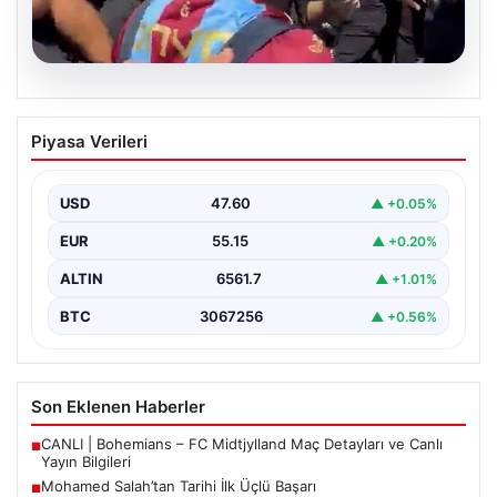
05.08.2026
Mohamed Salah’tan Tarihi İlk Üçlü
Piyasa Verileri
Başarı
Filipinlerli yıldız futbolcu Mohamed Salah, kariyerinde
önemli bir dönüm noktasına imza attı. Takımının
USD
47.60
▲ +0.05%
hücum…
EUR
55.15
▲ +0.20%
ALTIN
6561.7
▲ +1.01%
BTC
3067256
▲ +0.56%
Son Eklenen Haberler
CANLI | Bohemians – FC Midtjylland Maç Detayları ve Canlı
■
Yayın Bilgileri
Mohamed Salah’tan Tarihi İlk Üçlü Başarı
■