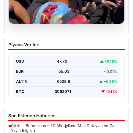
05.08.2026
Mohamed Salah’tan Tarihi İlk Üçlü
Piyasa Verileri
Başarı
Filipinlerli yıldız futbolcu Mohamed Salah, kariyerinde
önemli bir dönüm noktasına imza attı. Takımının
USD
47.70
▲ +0.16%
hücum…
EUR
55.03
• 0.01%
ALTIN
6528.6
▲ +0.55%
BTC
3063071
▼ -0.11%
Son Eklenen Haberler
CANLI | Bohemians – FC Midtjylland Maç Detayları ve Canlı
■
Yayın Bilgileri