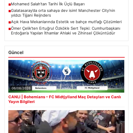
Mohamed Salah’tan Tarihi İlk Üçlü Başarı
■
Galatasaray’da orta sahaya dev isim! Manchester City’nin
■
yıldızı Tijjani Reijnders
Açık Hava Mekanlarında Estetik ve bahçe mutfağı Çözümleri
■
Ömer Çelik’ten Ertuğrul Özkök’e Sert Tepki: Cumhurbaşkanı
■
Erdoğan’a Yapılan İthamlar Ahlaki ve Zihinsel Çöküntüdür
Güncel
06/08/2026
CANLI | Bohemians – FC Midtjylland Maç Detayları ve Canlı
Yayın Bilgileri