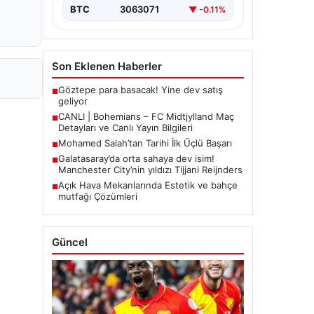
BTC
3063071
▼ -0.11%
Son Eklenen Haberler
Göztepe para basacak! Yine dev satış
■
geliyor
CANLI | Bohemians – FC Midtjylland Maç
■
Detayları ve Canlı Yayın Bilgileri
Mohamed Salah’tan Tarihi İlk Üçlü Başarı
■
Galatasaray’da orta sahaya dev isim!
■
Manchester City’nin yıldızı Tijjani Reijnders
Açık Hava Mekanlarında Estetik ve bahçe
■
mutfağı Çözümleri
Güncel