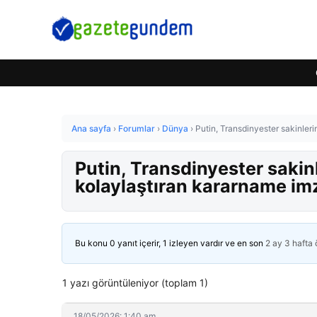
Ana sayfa
›
Forumlar
›
Dünya
›
Putin, Transdinyester sakinler
Putin, Transdinyester sakin
kolaylaştıran kararname im
Bu konu 0 yanıt içerir, 1 izleyen vardır ve en son
2 ay 3 hafta
1 yazı görüntüleniyor (toplam 1)
18/05/2026: 1:40 am