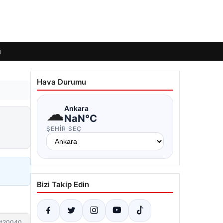
ı
Hava Durumu
☁
Ankara
NaN°C
ŞEHIR SEÇ
Bizi Takip Edin
#20040