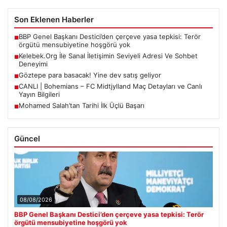
Son Eklenen Haberler
BBP Genel Başkanı Destici’den çerçeve yasa tepkisi: Terör
■
örgütü mensubiyetine hoşgörü yok
Kelebek.Org İle Sanal İletişimin Seviyeli Adresi Ve Sohbet
■
Deneyimi
Göztepe para basacak! Yine dev satış geliyor
■
CANLI | Bohemians – FC Midtjylland Maç Detayları ve Canlı
■
Yayın Bilgileri
Mohamed Salah’tan Tarihi İlk Üçlü Başarı
■
Güncel
08/08/2026
BBP Genel Başkanı Destici’den çerçeve yasa tepkisi: Terör
örgütü mensubiyetine hoşgörü yok