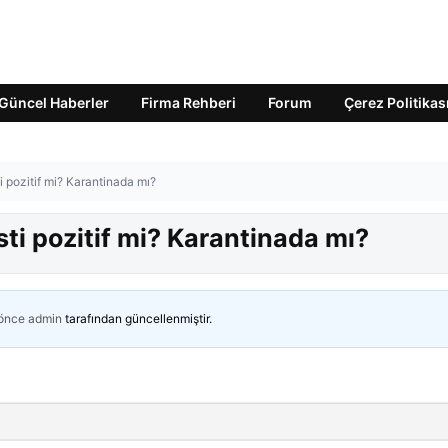
Güncel Haberler
Firma Rehberi
Forum
Çerez Politikas
i pozitif mi? Karantinada mı?
sti pozitif mi? Karantinada mı?
 önce
admin
tarafından güncellenmiştir.