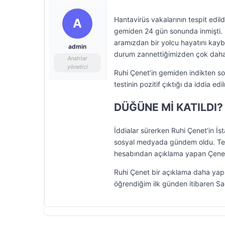
Hantavirüs vakalarının tespit edil
A
gemiden 24 gün sonunda inmişti. 
aramızdan bir yolcu hayatını ka
admin
durum zannettiğimizden çok daha 
Anahtar
yönetici
Ruhi Çenet’in gemiden indikten so
testinin pozitif çıktığı da iddia edil
DÜĞÜNE Mİ KATILDI?
İddialar sürerken Ruhi Çenet’in İs
sosyal medyada gündem oldu. Tepk
hesabından açıklama yapan Çenet,
Ruhi Çenet bir açıklama daha yapa
öğrendiğim ilk günden itibaren Sağ