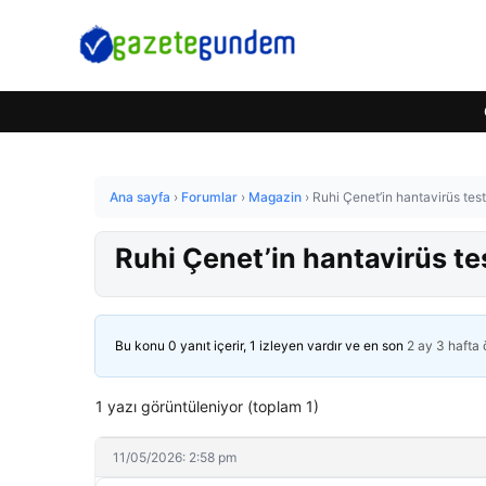
Ana sayfa
›
Forumlar
›
Magazin
›
Ruhi Çenet’in hantavirüs test
Ruhi Çenet’in hantavirüs te
Bu konu 0 yanıt içerir, 1 izleyen vardır ve en son
2 ay 3 hafta
1 yazı görüntüleniyor (toplam 1)
11/05/2026: 2:58 pm