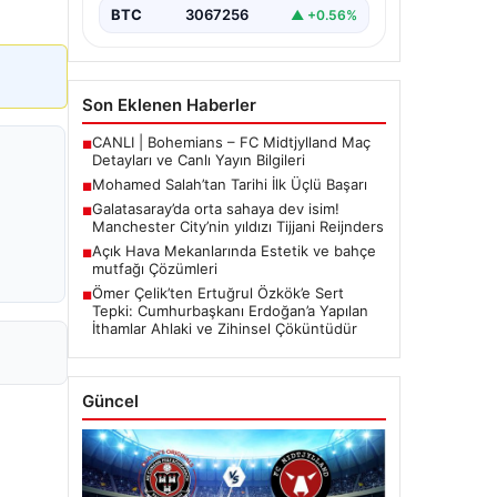
BTC
3067256
▲ +0.56%
Son Eklenen Haberler
CANLI | Bohemians – FC Midtjylland Maç
■
Detayları ve Canlı Yayın Bilgileri
Mohamed Salah’tan Tarihi İlk Üçlü Başarı
■
Galatasaray’da orta sahaya dev isim!
■
Manchester City’nin yıldızı Tijjani Reijnders
Açık Hava Mekanlarında Estetik ve bahçe
■
mutfağı Çözümleri
Ömer Çelik’ten Ertuğrul Özkök’e Sert
■
Tepki: Cumhurbaşkanı Erdoğan’a Yapılan
İthamlar Ahlaki ve Zihinsel Çöküntüdür
Güncel