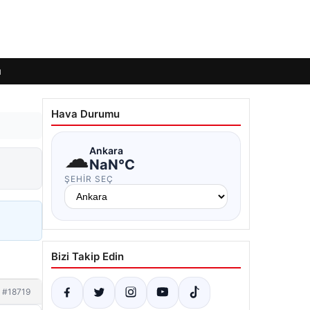
ı
Hava Durumu
☁
Ankara
NaN°C
ŞEHIR SEÇ
Bizi Takip Edin
#18719