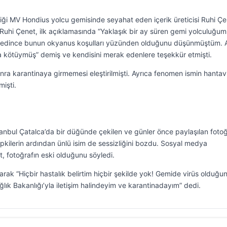
diği MV Hondius yolcu gemisinde seyahat eden içerik üreticisi Ruhi Ç
Ruhi Çenet, ilk açıklamasında “Yaklaşık bir ay süren gemi yolculuğu
ybedince bunun okyanus koşulları yüzünden olduğunu düşünmüştüm.
kötüymüş” demiş ve kendisini merak edenlere teşekkür etmişti.
nra karantinaya girmemesi eleştirilmişti. Ayrıca fenomen ismin hantav
mişti.
tanbul Çatalca’da bir düğünde çekilen ve günler önce paylaşılan fotoğ
ilerin ardından ünlü isim de sessizliğini bozdu. Sosyal medya
 fotoğrafın eski olduğunu söyledi.
rak “Hiçbir hastalık belirtim hiçbir şekilde yok! Gemide virüs olduğu
lık Bakanlığı’yla iletişim halindeyim ve karantinadayım” dedi.