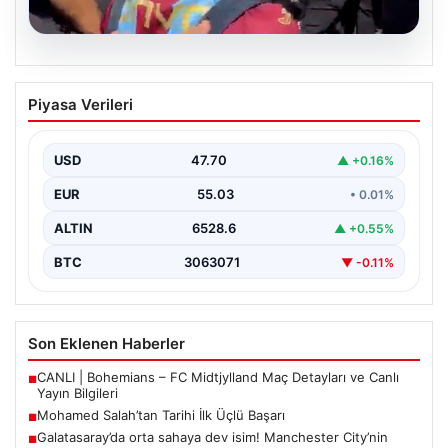
05.08.2026
Mohamed Salah’tan Tarihi İlk Üçlü
Piyasa Verileri
Başarı
Filipinlerli yıldız futbolcu Mohamed Salah, kariyerinde
önemli bir dönüm noktasına imza attı. Takımının
USD
47.70
▲ +0.16%
hücum…
EUR
55.03
• 0.01%
ALTIN
6528.6
▲ +0.55%
BTC
3063071
▼ -0.11%
Son Eklenen Haberler
CANLI | Bohemians – FC Midtjylland Maç Detayları ve Canlı
■
Yayın Bilgileri
Mohamed Salah’tan Tarihi İlk Üçlü Başarı
■
Galatasaray’da orta sahaya dev isim! Manchester City’nin
■