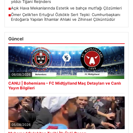
yıldızı Tijjani Reijnders
Açık Hava Mekanlarında Estetik ve bahçe mutfağı Çözümleri
■
Ömer Çelik’ten Ertuğrul Özkök’e Sert Tepki: Cumhurbaşkanı
■
Erdoğan’a Yapılan İthamlar Ahlaki ve Zihinsel Çöküntüdür
Güncel
06/08/2026
CANLI | Bohemians – FC Midtjylland Maç Detayları ve Canlı
Yayın Bilgileri
05/08/2026