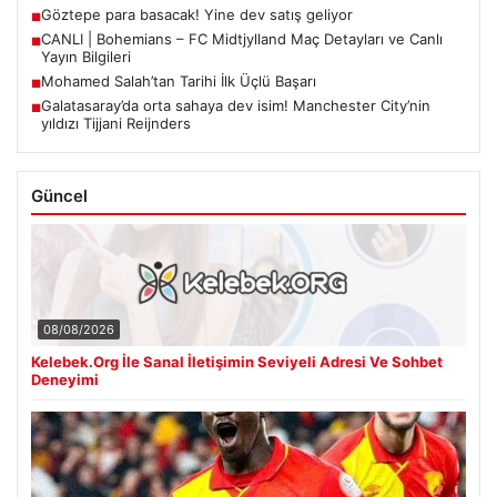
Göztepe para basacak! Yine dev satış geliyor
■
CANLI | Bohemians – FC Midtjylland Maç Detayları ve Canlı
■
Yayın Bilgileri
Mohamed Salah’tan Tarihi İlk Üçlü Başarı
■
Galatasaray’da orta sahaya dev isim! Manchester City’nin
■
yıldızı Tijjani Reijnders
Güncel
08/08/2026
Kelebek.Org İle Sanal İletişimin Seviyeli Adresi Ve Sohbet
Deneyimi