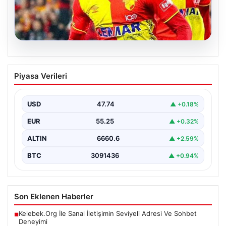
07.08.2026
Göztepe para basacak! Yine dev satış
Piyasa Verileri
geliyor
USD
47.74
▲ +0.18%
EUR
55.25
▲ +0.32%
ALTIN
6660.6
▲ +2.59%
BTC
3091436
▲ +0.94%
Son Eklenen Haberler
Kelebek.Org İle Sanal İletişimin Seviyeli Adresi Ve Sohbet
■
Deneyimi