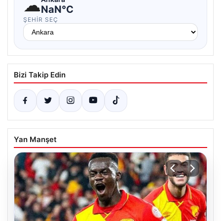
☁
NaN°C
ŞEHIR SEÇ
Bizi Takip Edin
Yan Manşet