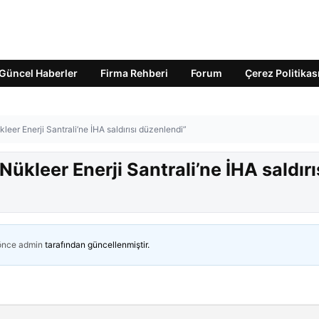
Güncel Haberler
Firma Rehberi
Forum
Çerez Politikas
eer Enerji Santrali’ne İHA saldırısı düzenlendi”
ükleer Enerji Santrali’ne İHA saldırı
 önce
admin
tarafından güncellenmiştir.