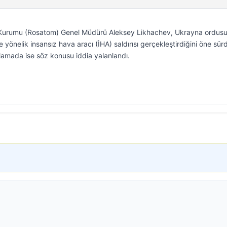
si Kurumu (Rosatom) Genel Müdürü Aleksey Likhachev, Ukrayna ordus
e yönelik insansız hava aracı (İHA) saldırısı gerçekleştirdiğini öne sür
amada ise söz konusu iddia yalanlandı.