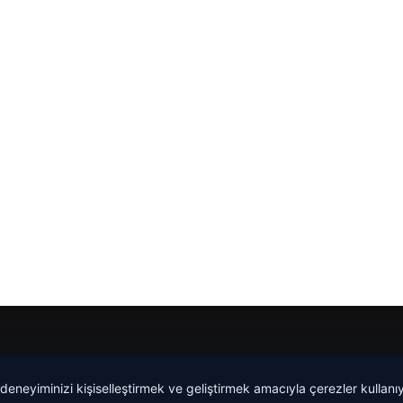
Yeminli Tercüman
|
Malta Dil Okulu
|
lemagrup.com.tr
 deneyiminizi kişiselleştirmek ve geliştirmek amacıyla çerezler kullan