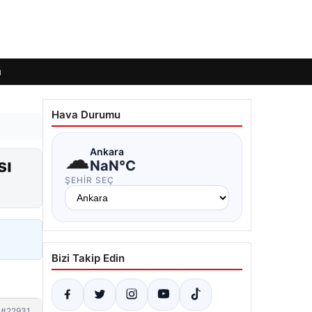
ı
Hava Durumu
☁
Ankara
sı
NaN°C
ŞEHIR SEÇ
Bizi Takip Edin
#22931