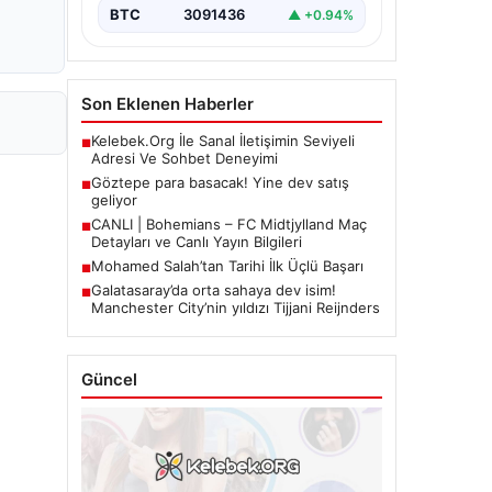
BTC
3091436
▲ +0.94%
Son Eklenen Haberler
Kelebek.Org İle Sanal İletişimin Seviyeli
■
Adresi Ve Sohbet Deneyimi
Göztepe para basacak! Yine dev satış
■
geliyor
CANLI | Bohemians – FC Midtjylland Maç
■
Detayları ve Canlı Yayın Bilgileri
Mohamed Salah’tan Tarihi İlk Üçlü Başarı
■
Galatasaray’da orta sahaya dev isim!
■
Manchester City’nin yıldızı Tijjani Reijnders
Güncel