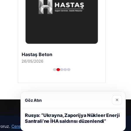
Hastaş Beton
26/05/2026
×
Göz Atın
Rusya: “Ukrayna, Zaporijya Nükleer Enerji
Santrali’ne İHA saldırısı düzenlendi”
ıyoruz.
Çerez Politikamız
Reddet
Kabul Et