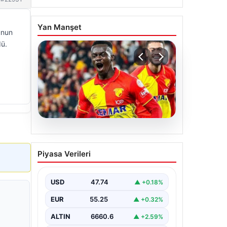
Yan Manşet
unun
dü.
07.08.2026
Göztepe para basacak!
Piyasa Verileri
Yine dev satış geliyor
USD
47.74
▲ +0.18%
EUR
55.25
▲ +0.32%
ALTIN
6660.6
▲ +2.59%