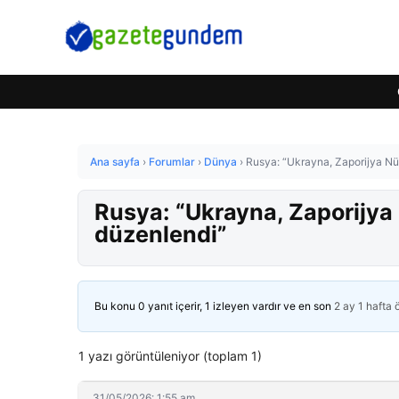
Ana sayfa
›
Forumlar
›
Dünya
›
Rusya: “Ukrayna, Zaporijya Nükl
Rusya: “Ukrayna, Zaporijya N
düzenlendi”
Bu konu 0 yanıt içerir, 1 izleyen vardır ve en son
2 ay 1 hafta
1 yazı görüntüleniyor (toplam 1)
31/05/2026: 1:55 am