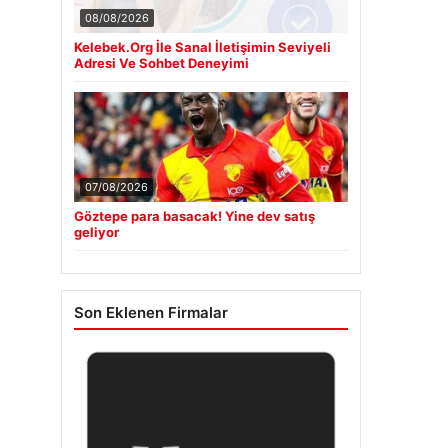
08/08/2026
Kelebek.Org İle Sanal İletişimin Seviyeli
Adresi Ve Sohbet Deneyimi
07/08/2026
Göztepe para basacak! Yine dev satış
geliyor
Son Eklenen Firmalar