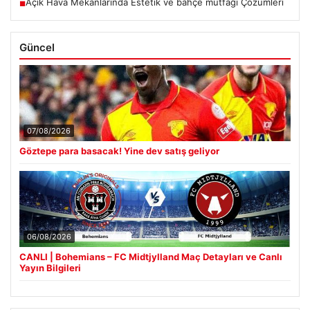
Açık Hava Mekanlarında Estetik ve bahçe mutfağı Çözümleri
■
Güncel
07/08/2026
Göztepe para basacak! Yine dev satış geliyor
06/08/2026
CANLI | Bohemians – FC Midtjylland Maç Detayları ve Canlı
Yayın Bilgileri