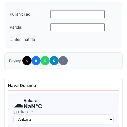
Kullanıcı adı:
Parola:
Beni hatırla
Paylaş:
Hava Durumu
☁
Ankara
NaN°C
ŞEHIR SEÇ