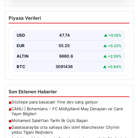
06.08.2026
CANLI | Bohemians – FC Midtjylland
Piyasa Verileri
Maç Detayları ve Canlı Yayın Bilgileri
İngilizce ve İrlanda futbolunun heyecan dolu iki ekibi, 6
Ağustos 2026 tarihinde Dublin’deki Dalymount…
USD
47.74
▲ +0.18%
EUR
55.25
▲ +0.32%
ALTIN
6660.6
▲ +2.59%
BTC
3091436
▲ +0.94%
Son Eklenen Haberler
Göztepe para basacak! Yine dev satış geliyor
■
CANLI | Bohemians – FC Midtjylland Maç Detayları ve Canlı
■
Yayın Bilgileri
Mohamed Salah’tan Tarihi İlk Üçlü Başarı
■
Galatasaray’da orta sahaya dev isim! Manchester City’nin
■
yıldızı Tijjani Reijnders