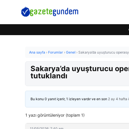
Ana sayfa
›
Forumlar
›
Genel
›
Sakarya’da uyuşturucu operasyo
Sakarya’da uyuşturucu oper
tutuklandı
Bu konu 0 yanıt içerir, 1 izleyen vardır ve en son
2 ay 4 hafta
1 yazı görüntüleniyor (toplam 1)
11/05/2026: 7:40 am