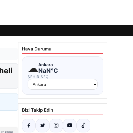
ı
Hava Durumu
☁
Ankara
heli
NaN°C
ŞEHIR SEÇ
Bizi Takip Edin
#18559