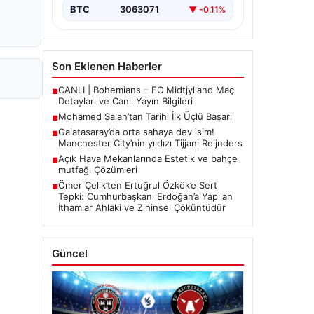
BTC
3063071
▼ -0.11%
Son Eklenen Haberler
CANLI | Bohemians – FC Midtjylland Maç
■
Detayları ve Canlı Yayın Bilgileri
Mohamed Salah’tan Tarihi İlk Üçlü Başarı
■
Galatasaray’da orta sahaya dev isim!
■
Manchester City’nin yıldızı Tijjani Reijnders
Açık Hava Mekanlarında Estetik ve bahçe
■
mutfağı Çözümleri
Ömer Çelik’ten Ertuğrul Özkök’e Sert
■
Tepki: Cumhurbaşkanı Erdoğan’a Yapılan
İthamlar Ahlaki ve Zihinsel Çöküntüdür
Güncel