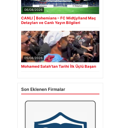
06/08/2026
CANLI | Bohemians – FC Midtjylland Maç
Detayları ve Canlı Yayın Bilgileri
05/08/2026
Mohamed Salah’tan Tarihi İlk Üçlü Başarı
Son Eklenen Firmalar