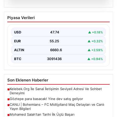
07.08.2026
Göztepe para basacak! Yine dev satış
Piyasa Verileri
geliyor
USD
47.74
▲ +0.18%
EUR
55.25
▲ +0.32%
ALTIN
6660.6
▲ +2.59%
BTC
3091436
▲ +0.94%
Son Eklenen Haberler
Kelebek.Org İle Sanal İletişimin Seviyeli Adresi Ve Sohbet
■
Deneyimi
Göztepe para basacak! Yine dev satış geliyor
■
CANLI | Bohemians – FC Midtjylland Maç Detayları ve Canlı
■
Yayın Bilgileri
Mohamed Salah’tan Tarihi İlk Üçlü Başarı
■