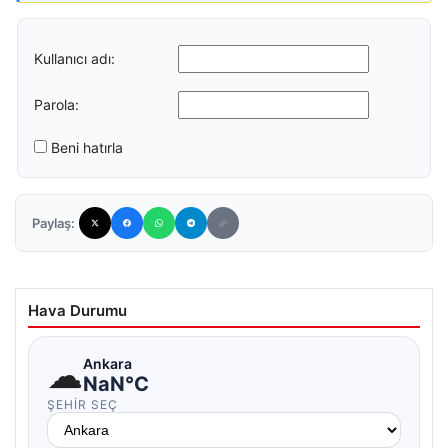
Kullanıcı adı:
Parola:
Beni hatırla
Paylaş:
Hava Durumu
☁
Ankara
NaN°C
ŞEHIR SEÇ