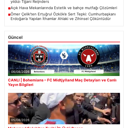
yıldızı Tijjani Reijnders
Açık Hava Mekanlarında Estetik ve bahçe mutfağı Çözümleri
■
Ömer Çelik’ten Ertuğrul Özkök’e Sert Tepki: Cumhurbaşkanı
■
Erdoğan’a Yapılan İthamlar Ahlaki ve Zihinsel Çöküntüdür
Güncel
06/08/2026
CANLI | Bohemians – FC Midtjylland Maç Detayları ve Canlı
Yayın Bilgileri
05/08/2026