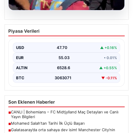
05.08.2026
Mohamed Salah’tan Tarihi İlk Üçlü
Piyasa Verileri
Başarı
Filipinlerli yıldız futbolcu Mohamed Salah, kariyerinde
önemli bir dönüm noktasına imza attı. Takımının
USD
47.70
▲ +0.16%
hücum…
EUR
55.03
• 0.01%
ALTIN
6528.6
▲ +0.55%
BTC
3063071
▼ -0.11%
Son Eklenen Haberler
CANLI | Bohemians – FC Midtjylland Maç Detayları ve Canlı
■
Yayın Bilgileri
Mohamed Salah’tan Tarihi İlk Üçlü Başarı
■
Galatasaray’da orta sahaya dev isim! Manchester City’nin
■