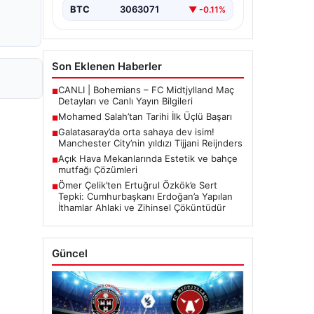
BTC
3063071
▼ -0.11%
Son Eklenen Haberler
CANLI | Bohemians – FC Midtjylland Maç
■
Detayları ve Canlı Yayın Bilgileri
Mohamed Salah’tan Tarihi İlk Üçlü Başarı
■
Galatasaray’da orta sahaya dev isim!
■
Manchester City’nin yıldızı Tijjani Reijnders
Açık Hava Mekanlarında Estetik ve bahçe
■
mutfağı Çözümleri
Ömer Çelik’ten Ertuğrul Özkök’e Sert
■
Tepki: Cumhurbaşkanı Erdoğan’a Yapılan
İthamlar Ahlaki ve Zihinsel Çöküntüdür
Güncel