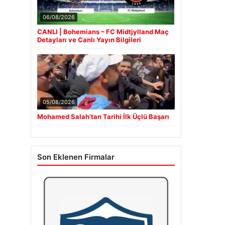
06/08/2026
CANLI | Bohemians – FC Midtjylland Maç
Detayları ve Canlı Yayın Bilgileri
05/08/2026
Mohamed Salah’tan Tarihi İlk Üçlü Başarı
Son Eklenen Firmalar