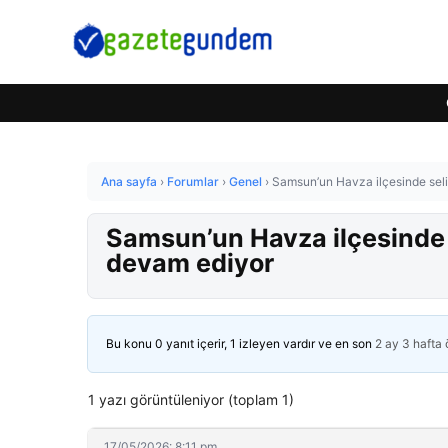
Ana sayfa
›
Forumlar
›
Genel
›
Samsun’un Havza ilçesinde seli
Samsun’un Havza ilçesinde s
devam ediyor
Bu konu 0 yanıt içerir, 1 izleyen vardır ve en son
2 ay 3 hafta
1 yazı görüntüleniyor (toplam 1)
17/05/2026: 8:11 pm