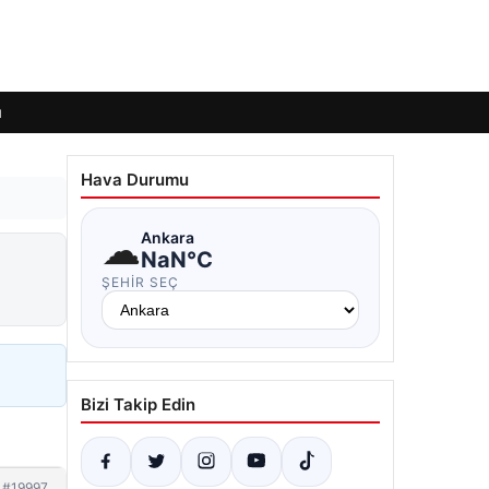
ı
Hava Durumu
☁
Ankara
NaN°C
ŞEHIR SEÇ
Bizi Takip Edin
#19997