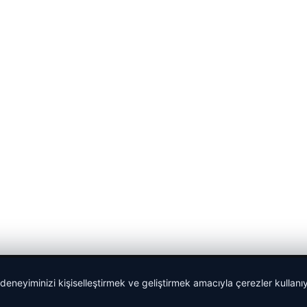
 deneyiminizi kişiselleştirmek ve geliştirmek amacıyla çerezler kullan
Yeminli Tercüman
|
Malta Dil Okulu
|
lemagrup.com.tr