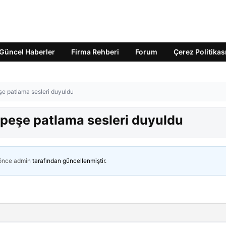
Güncel Haberler
Firma Rehberi
Forum
Çerez Politikas
şe patlama sesleri duyuldu
 peşe patlama sesleri duyuldu
 önce
admin
tarafından güncellenmiştir.