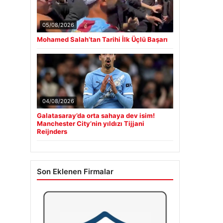
05/08/2026
Mohamed Salah’tan Tarihi İlk Üçlü Başarı
04/08/2026
Galatasaray’da orta sahaya dev isim!
Manchester City’nin yıldızı Tijjani
Reijnders
Son Eklenen Firmalar