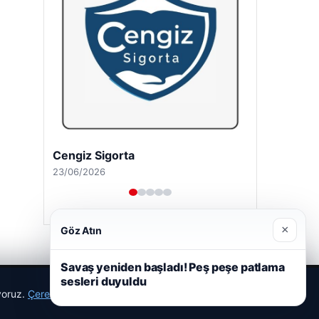
Cengiz Sigorta
23/06/2026
×
Göz Atın
Savaş yeniden başladı! Peş peşe patlama
sesleri duyuldu
ıyoruz.
Çerez Politikamız
Reddet
Kabul Et