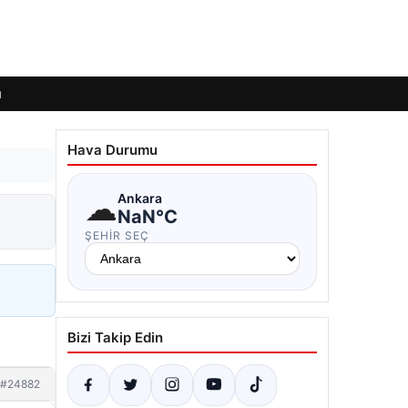
ı
Hava Durumu
☁
Ankara
NaN°C
ŞEHIR SEÇ
Bizi Takip Edin
#24882