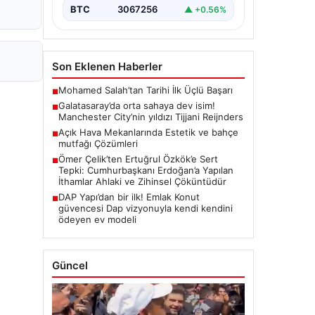
BTC
3067256
▲ +0.56%
Son Eklenen Haberler
Mohamed Salah’tan Tarihi İlk Üçlü Başarı
■
Galatasaray’da orta sahaya dev isim!
■
Manchester City’nin yıldızı Tijjani Reijnders
Açık Hava Mekanlarında Estetik ve bahçe
■
mutfağı Çözümleri
Ömer Çelik’ten Ertuğrul Özkök’e Sert
■
Tepki: Cumhurbaşkanı Erdoğan’a Yapılan
İthamlar Ahlaki ve Zihinsel Çöküntüdür
DAP Yapı’dan bir ilk! Emlak Konut
■
güvencesi Dap vizyonuyla kendi kendini
ödeyen ev modeli
Güncel