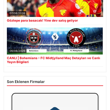
07/08/2026
Göztepe para basacak! Yine dev satış geliyor
06/08/2026
CANLI | Bohemians – FC Midtjylland Maç Detayları ve Canlı
Yayın Bilgileri
Son Eklenen Firmalar