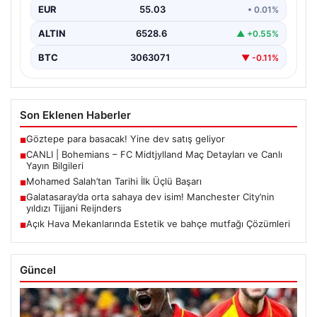
EUR
55.03
• 0.01%
ALTIN
6528.6
▲ +0.55%
BTC
3063071
▼ -0.11%
Son Eklenen Haberler
Göztepe para basacak! Yine dev satış geliyor
■
CANLI | Bohemians – FC Midtjylland Maç Detayları ve Canlı
■
Yayın Bilgileri
Mohamed Salah’tan Tarihi İlk Üçlü Başarı
■
Galatasaray’da orta sahaya dev isim! Manchester City’nin
■
yıldızı Tijjani Reijnders
Açık Hava Mekanlarında Estetik ve bahçe mutfağı Çözümleri
■
Güncel