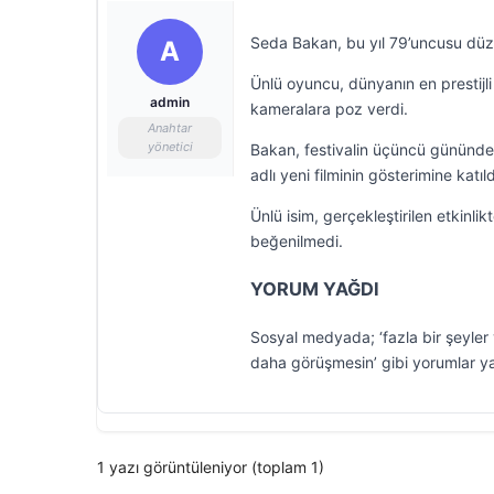
Seda Bakan, bu yıl 79’uncusu düze
A
Ünlü oyuncu, dünyanın en prestijli
admin
kameralara poz verdi.
Anahtar
yönetici
Bakan, festivalin üçüncü gününde İ
adlı yeni filminin gösterimine katıld
Ünlü isim, gerçekleştirilen etkinlik
beğenilmedi.
YORUM YAĞDI
Sosyal medyada; ‘fazla bir şeyler va
daha görüşmesin’ gibi yorumlar ya
1 yazı görüntüleniyor (toplam 1)