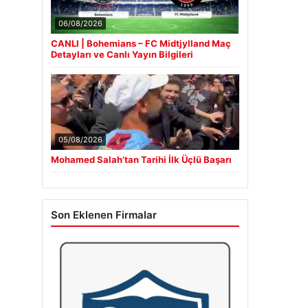
06/08/2026
CANLI | Bohemians – FC Midtjylland Maç
Detayları ve Canlı Yayın Bilgileri
05/08/2026
Mohamed Salah’tan Tarihi İlk Üçlü Başarı
Son Eklenen Firmalar