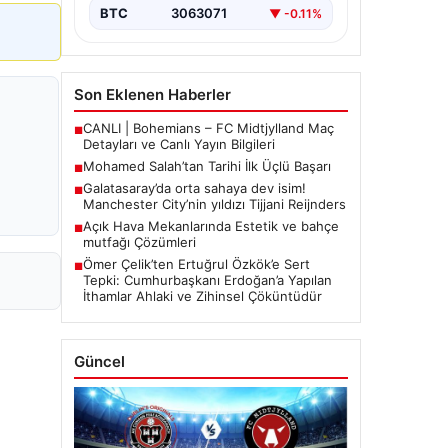
BTC
3063071
▼ -0.11%
Son Eklenen Haberler
CANLI | Bohemians – FC Midtjylland Maç
■
Detayları ve Canlı Yayın Bilgileri
Mohamed Salah’tan Tarihi İlk Üçlü Başarı
■
Galatasaray’da orta sahaya dev isim!
■
Manchester City’nin yıldızı Tijjani Reijnders
Açık Hava Mekanlarında Estetik ve bahçe
■
mutfağı Çözümleri
Ömer Çelik’ten Ertuğrul Özkök’e Sert
■
Tepki: Cumhurbaşkanı Erdoğan’a Yapılan
İthamlar Ahlaki ve Zihinsel Çöküntüdür
Güncel