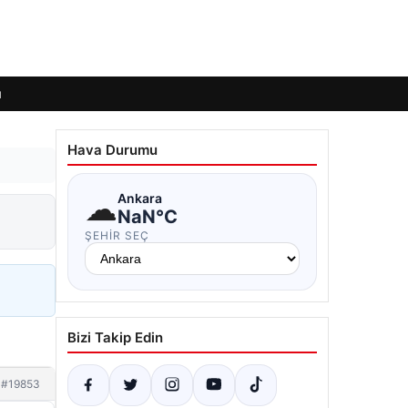
ı
Hava Durumu
☁
Ankara
NaN°C
ŞEHIR SEÇ
Bizi Takip Edin
#19853