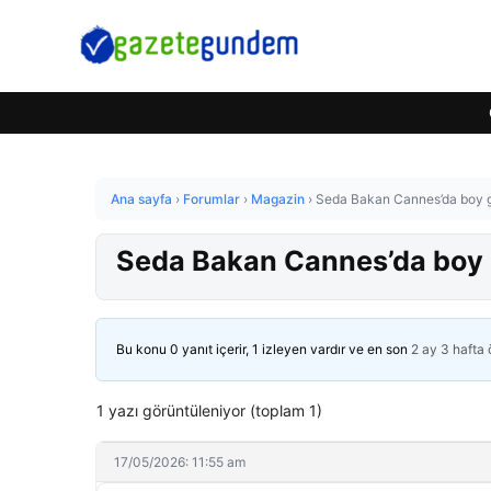
Ana sayfa
›
Forumlar
›
Magazin
›
Seda Bakan Cannes’da boy g
Seda Bakan Cannes’da boy g
Bu konu 0 yanıt içerir, 1 izleyen vardır ve en son
2 ay 3 hafta
1 yazı görüntüleniyor (toplam 1)
17/05/2026: 11:55 am