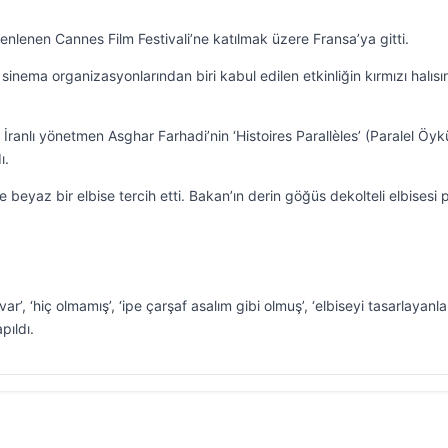
nlenen Cannes Film Festivali’ne katılmak üzere Fransa’ya gitti.
 sinema organizasyonlarından biri kabul edilen etkinliğin kırmızı halıs
ranlı yönetmen Asghar Farhadi’nin ‘Histoires Parallèles’ (Paralel Öyk
ı.
te beyaz bir elbise tercih etti. Bakan’ın derin göğüs dekolteli elbisesi 
r’, ‘hiç olmamış’, ‘ipe çarşaf asalım gibi olmuş’, ‘elbiseyi tasarlayanla
pıldı.