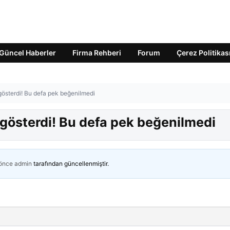
Güncel Haberler
Firma Rehberi
Forum
Çerez Politikas
österdi! Bu defa pek beğenilmedi
österdi! Bu defa pek beğenilmedi
 önce
admin
tarafından güncellenmiştir.