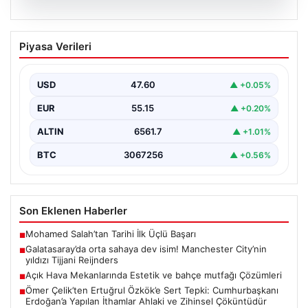
04.08.2026
Galatasaray’da orta sahaya dev isim!
Piyasa Verileri
Manchester City’nin yıldızı Tijjani
Reijnders
USD
47.60
▲ +0.05%
EUR
55.15
▲ +0.20%
ALTIN
6561.7
▲ +1.01%
BTC
3067256
▲ +0.56%
Son Eklenen Haberler
Mohamed Salah’tan Tarihi İlk Üçlü Başarı
■
Galatasaray’da orta sahaya dev isim! Manchester City’nin
■
yıldızı Tijjani Reijnders
Açık Hava Mekanlarında Estetik ve bahçe mutfağı Çözümleri
■
Ömer Çelik’ten Ertuğrul Özkök’e Sert Tepki: Cumhurbaşkanı
■
Erdoğan’a Yapılan İthamlar Ahlaki ve Zihinsel Çöküntüdür