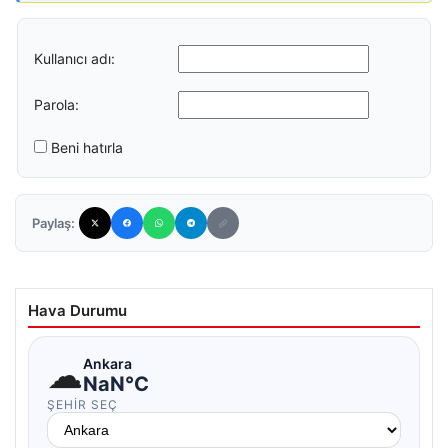
Kullanıcı adı:
Parola:
Beni hatırla
Paylaş:
Hava Durumu
☁
Ankara
NaN°C
ŞEHIR SEÇ