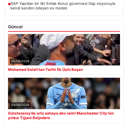
DAP Yapı’dan bir ilk! Emlak Konut güvencesi Dap vizyonuyla
■
kendi kendini ödeyen ev modeli
Güncel
05/08/2026
Mohamed Salah’tan Tarihi İlk Üçlü Başarı
04/08/2026
Galatasaray’da orta sahaya dev isim! Manchester City’nin
yıldızı Tijjani Reijnders