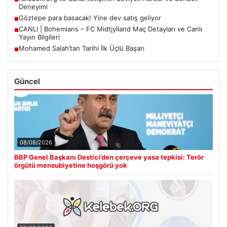
Deneyimi
Göztepe para basacak! Yine dev satış geliyor
■
CANLI | Bohemians – FC Midtjylland Maç Detayları ve Canlı
■
Yayın Bilgileri
Mohamed Salah’tan Tarihi İlk Üçlü Başarı
■
Güncel
08/08/2026
BBP Genel Başkanı Destici’den çerçeve yasa tepkisi: Terör
örgütü mensubiyetine hoşgörü yok