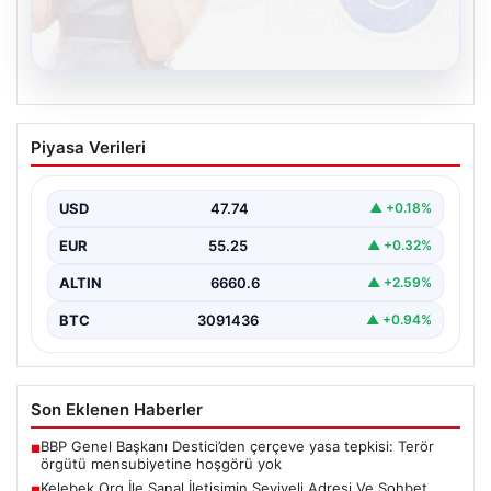
08.08.2026
Kelebek.Org İle Sanal İletişimin Seviyeli
Piyasa Verileri
Adresi Ve Sohbet Deneyimi
Sanal ortamında insanların seviyeli bir şekilde irtibat
oluşturması büyük bir hassasiyet ifade etmektedir.
USD
47.74
▲ +0.18%
Halen…
EUR
55.25
▲ +0.32%
ALTIN
6660.6
▲ +2.59%
BTC
3091436
▲ +0.94%
Son Eklenen Haberler
BBP Genel Başkanı Destici’den çerçeve yasa tepkisi: Terör
■
örgütü mensubiyetine hoşgörü yok
Kelebek.Org İle Sanal İletişimin Seviyeli Adresi Ve Sohbet
■