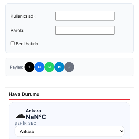
Kullanıcı adı:
Parola:
Beni hatırla
Paylaş:
Hava Durumu
☁
Ankara
NaN°C
ŞEHIR SEÇ