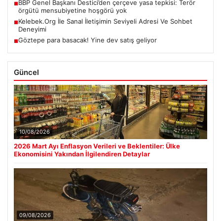
BBP Genel Başkanı Destici’den çerçeve yasa tepkisi: Terör
■
örgütü mensubiyetine hoşgörü yok
Kelebek.Org İle Sanal İletişimin Seviyeli Adresi Ve Sohbet
■
Deneyimi
Göztepe para basacak! Yine dev satış geliyor
■
Güncel
10/08/2026
2026 Mart Ayı Enflasyon Verileri ve Beklentiler: Ülke
Ekonomisini Yakından İlgilendiren Detaylar
09/08/2026