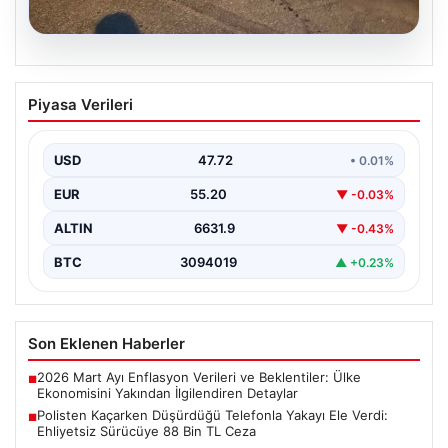
09.08.2026
Polisten Kaçarken Düşürdüğü Telefonla
Piyasa Verileri
Yakayı Ele Verdi: Ehliyetsiz Sürücüye
88 Bin TL Ceza
USD
47.72
• 0.01%
Eskişehir'de polis ekipleri, plakasız bir motosikletin
şüpheli hareketleri üzerine durdurma girişiminde
EUR
55.20
▼ -0.03%
bulundu. Ancak sürücü,…
ALTIN
6631.9
▼ -0.43%
BTC
3094019
▲ +0.23%
Son Eklenen Haberler
2026 Mart Ayı Enflasyon Verileri ve Beklentiler: Ülke
■
Ekonomisini Yakından İlgilendiren Detaylar
Polisten Kaçarken Düşürdüğü Telefonla Yakayı Ele Verdi:
■
Ehliyetsiz Sürücüye 88 Bin TL Ceza