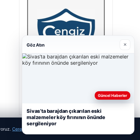
×
Göz Atın
Cengiz Sigorta
23/06/2026
Güncel Haberler
Sivas’ta barajdan çıkarılan eski
malzemeler köy fırınının önünde
sergileniyor
ıyoruz.
Çerez Politikamız
Reddet
Kabul Et