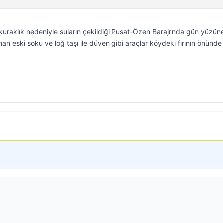
l kuraklık nedeniyle suların çekildiği Pusat-Özen Barajı’nda gün yüzün
nan eski soku ve loğ taşı ile düven gibi araçlar köydeki fırının önünde