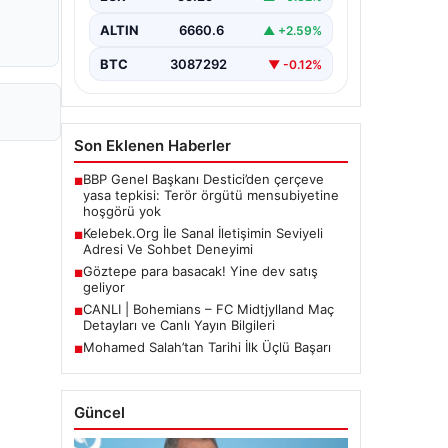
Halen…
ALTIN
6660.6
▲ +2.59%
BTC
3087292
▼ -0.12%
Son Eklenen Haberler
BBP Genel Başkanı Destici’den çerçeve
■
yasa tepkisi: Terör örgütü mensubiyetine
hoşgörü yok
Kelebek.Org İle Sanal İletişimin Seviyeli
■
Adresi Ve Sohbet Deneyimi
Göztepe para basacak! Yine dev satış
■
geliyor
CANLI | Bohemians – FC Midtjylland Maç
■
Detayları ve Canlı Yayın Bilgileri
Mohamed Salah’tan Tarihi İlk Üçlü Başarı
■
Güncel