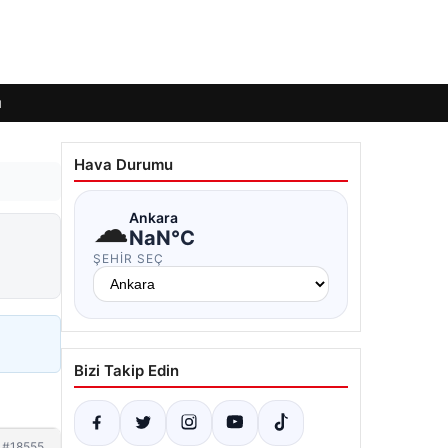
ı
Hava Durumu
☁
Ankara
NaN°C
ŞEHIR SEÇ
Bizi Takip Edin
#18555