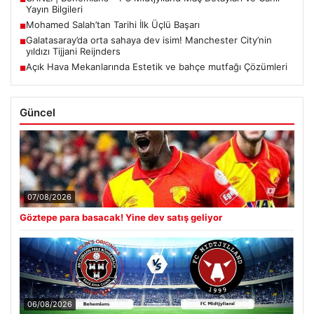
Yayın Bilgileri
Mohamed Salah’tan Tarihi İlk Üçlü Başarı
■
Galatasaray’da orta sahaya dev isim! Manchester City’nin
■
yıldızı Tijjani Reijnders
Açık Hava Mekanlarında Estetik ve bahçe mutfağı Çözümleri
■
Güncel
07/08/2026
Göztepe para basacak! Yine dev satış geliyor
06/08/2026