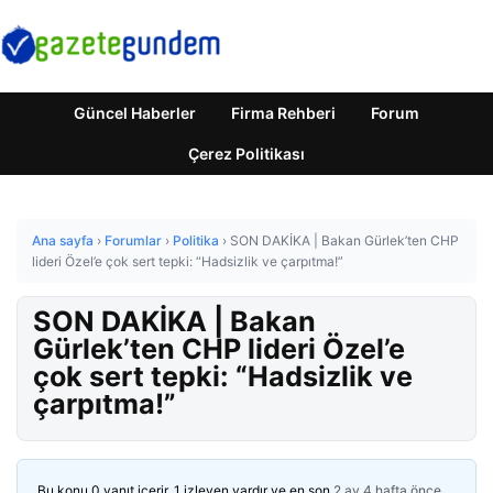
Güncel Haberler
Firma Rehberi
Forum
Çerez Politikası
Ana sayfa
›
Forumlar
›
Politika
›
SON DAKİKA | Bakan Gürlek’ten CHP
lideri Özel’e çok sert tepki: “Hadsizlik ve çarpıtma!”
SON DAKİKA | Bakan
Gürlek’ten CHP lideri Özel’e
çok sert tepki: “Hadsizlik ve
çarpıtma!”
Bu konu 0 yanıt içerir, 1 izleyen vardır ve en son
2 ay 4 hafta önce