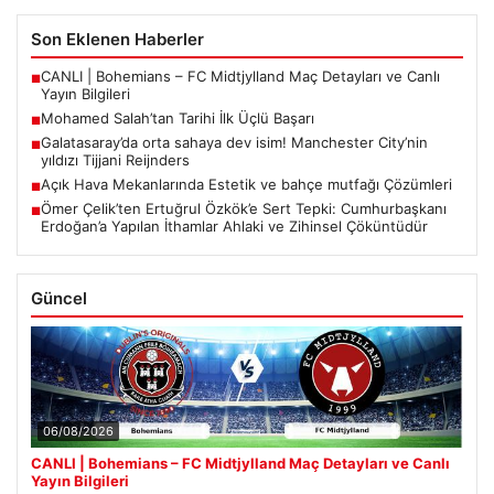
Son Eklenen Haberler
CANLI | Bohemians – FC Midtjylland Maç Detayları ve Canlı
■
Yayın Bilgileri
Mohamed Salah’tan Tarihi İlk Üçlü Başarı
■
Galatasaray’da orta sahaya dev isim! Manchester City’nin
■
yıldızı Tijjani Reijnders
Açık Hava Mekanlarında Estetik ve bahçe mutfağı Çözümleri
■
Ömer Çelik’ten Ertuğrul Özkök’e Sert Tepki: Cumhurbaşkanı
■
Erdoğan’a Yapılan İthamlar Ahlaki ve Zihinsel Çöküntüdür
Güncel
06/08/2026
CANLI | Bohemians – FC Midtjylland Maç Detayları ve Canlı
Yayın Bilgileri