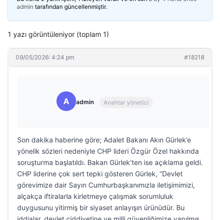
admin
tarafından güncellenmiştir.
1 yazı görüntüleniyor (toplam 1)
09/05/2026: 4:24 pm
#18218
A
admin
Anahtar yönetici
Son dakika haberine göre; Adalet Bakanı Akın Gürlek’e
yönelik sözleri nedeniyle CHP lideri Özgür Özel hakkında
soruşturma başlatıldı. Bakan Gürlek’ten ise açıklama geldi.
CHP liderine çok sert tepki gösteren Gürlek, “Devlet
görevimize dair Sayın Cumhurbaşkanımızla iletişimimizi,
alçakça iftiralarla kirletmeye çalışmak sorumluluk
duygusunu yitirmiş bir siyaset anlayışın ürünüdür. Bu
iddialar, devlet ciddiyetine ve milli güvenliğimize yapılmış