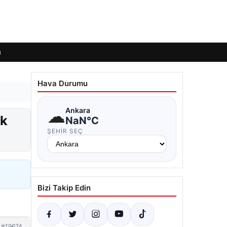
ı
Hava Durumu
☁
Ankara
ek
NaN°C
ŞEHIR SEÇ
Bizi Takip Edin
#19674