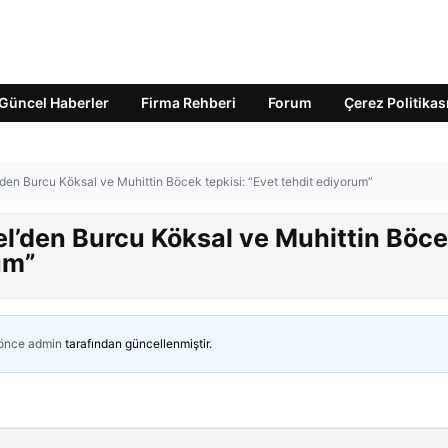
Güncel Haberler
Firma Rehberi
Forum
Çerez Politikas
en Burcu Köksal ve Muhittin Böcek tepkisi: “Evet tehdit ediyorum”
l’den Burcu Köksal ve Muhittin Böc
um”
 önce
admin
tarafından güncellenmiştir.