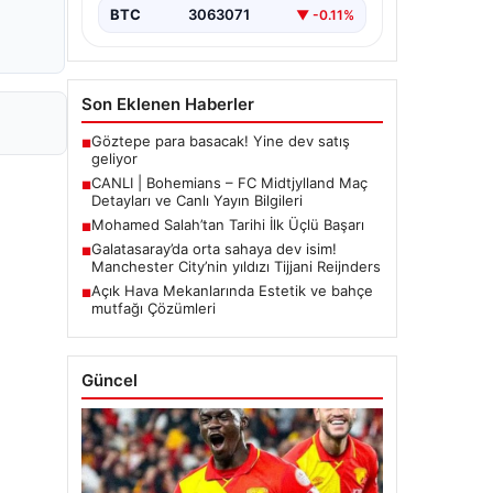
BTC
3063071
▼ -0.11%
Son Eklenen Haberler
Göztepe para basacak! Yine dev satış
■
geliyor
CANLI | Bohemians – FC Midtjylland Maç
■
Detayları ve Canlı Yayın Bilgileri
Mohamed Salah’tan Tarihi İlk Üçlü Başarı
■
Galatasaray’da orta sahaya dev isim!
■
Manchester City’nin yıldızı Tijjani Reijnders
Açık Hava Mekanlarında Estetik ve bahçe
■
mutfağı Çözümleri
Güncel