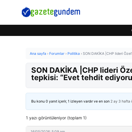
Ana sayfa
›
Forumlar
›
Politika
›
SON DAKİKA |CHP lideri Özel’d
SON DAKİKA |CHP lideri Öze
tepkisi: “Evet tehdit ediyor
Bu konu 0 yanıt içerir, 1 izleyen vardır ve en son
2 ay 3 hafta
1 yazı görüntüleniyor (toplam 1)
16/05/2026: 5:09 am