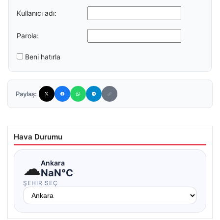
Kullanıcı adı:
Parola:
Beni hatırla
Paylaş:
Hava Durumu
☁
Ankara
NaN°C
ŞEHIR SEÇ