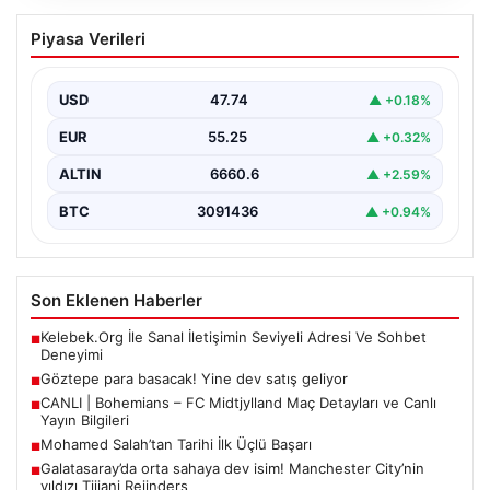
Göztepe para basacak! Yine dev satış
Piyasa Verileri
geliyor
USD
47.74
▲ +0.18%
EUR
55.25
▲ +0.32%
ALTIN
6660.6
▲ +2.59%
BTC
3091436
▲ +0.94%
Son Eklenen Haberler
Kelebek.Org İle Sanal İletişimin Seviyeli Adresi Ve Sohbet
■
Deneyimi
Göztepe para basacak! Yine dev satış geliyor
■
CANLI | Bohemians – FC Midtjylland Maç Detayları ve Canlı
■
Yayın Bilgileri
Mohamed Salah’tan Tarihi İlk Üçlü Başarı
■
Galatasaray’da orta sahaya dev isim! Manchester City’nin
■
yıldızı Tijjani Reijnders